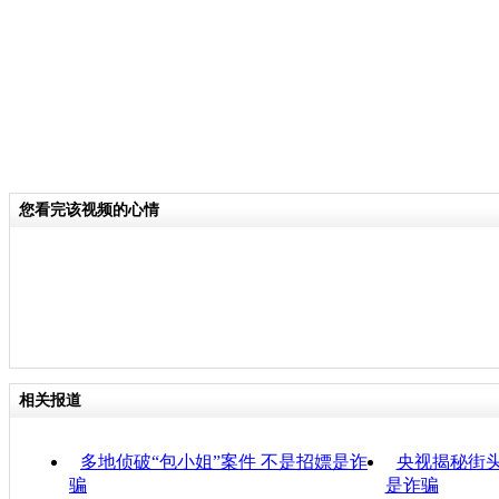
您看完该视频的心情
相关报道
多地侦破“包小姐”案件 不是招嫖是诈
央视揭秘街头
骗
是诈骗