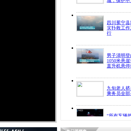
城，保护不
四川冕宁县
灾扑救工作
行
男子清明登
1050米悬
直升机悬停
九旬老人挤
乘务员全部
“所有车辆
开！”儿童
警急速救助