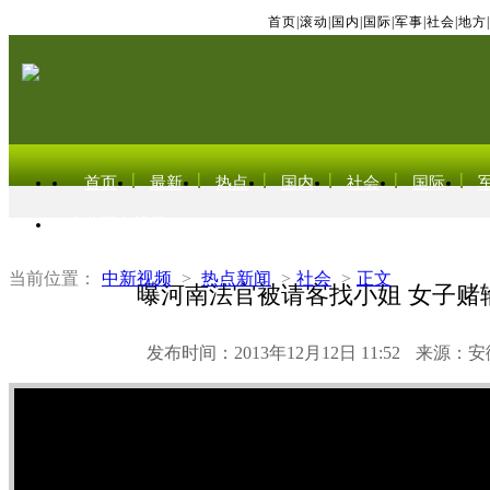
首页
|
滚动
|
国内
|
国际
|
军事
|
社会
|
地方
|
首页
最新
热点
国内
社会
国际
东北亚电视网
当前位置：
中新视频
>
热点新闻
>
社会
>
正文
曝河南法官被请客找小姐 女子赌
发布时间：2013年12月12日 11:52
来源：安