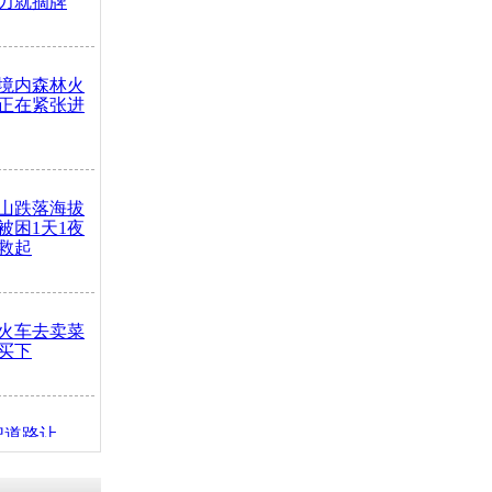
力就摘牌
境内森林火
正在紧张进
山跌落海拔
崖被困1天1夜
救起
火车去卖菜
买下
把道路让
突发疾病交