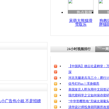
清明祭英烈
魂
热点新闻
呆萌大熊猫滑
狗教
雪取乐
胖猫
曝豫法官被
猎艳
24小时视频排行
一周
【中国风】德云社孟鹤堂：万
深
河北无腿老兵马三小：爬行19
信号灯Plus！浑身都亮
美国发言人即兴用中文回答
现代密码学之父如何保存密
小广告包小姐 不是招嫖
“中华赏樱胜地”无锡太湖鼋
清华设计师投身胡同厕所改造