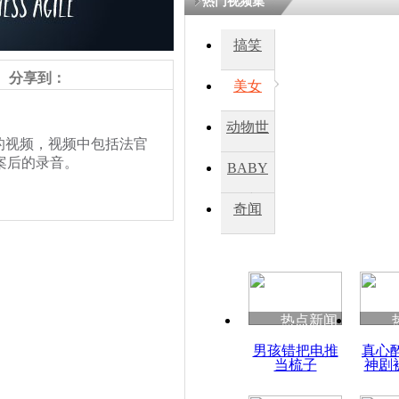
热门视频集
搞笑
四川一精神
病发持大锤
分享到：
美女
动物世
探访传承四
视频，视频中包括法官
俗：近万民
界
案后的录音。
BABY
英省亲送行
秀
奇闻
小伙骑车逆
崩溃 网上
因
责任编辑：【
钟元霞
】
热点新闻
四川兴文苗
男孩错把电推
真心
度苗族花山
当梳子
神剧