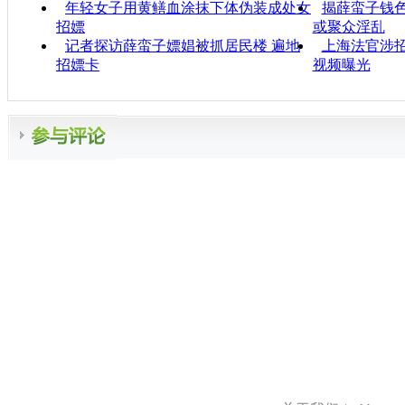
年轻女子用黄鳝血涂抹下体伪装成处女
揭薛蛮子钱色
招嫖
或聚众淫乱
记者探访薛蛮子嫖娼被抓居民楼 遍地
上海法官涉招
招嫖卡
视频曝光