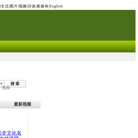
|
生活
|
图片
|
视频
|
访谈
|
新媒体
|
English
搜 索
视频
最新视频
：历史文化名