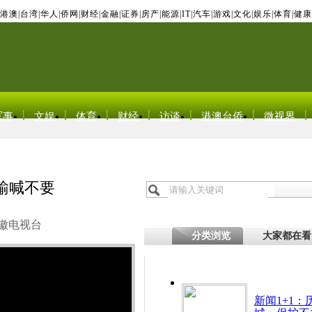
港澳
|
台湾
|
华人
|
侨网
|
财经
|
金融
|
证券
|
房产
|
能源
|
IT
|
汽车
|
游戏
|
文化
|
娱乐
|
体育
|
健康
军事
文娱
体育
财经
访谈
港澳台侨
微视界
输喊不要
徽电视台
分类浏览
大家都在看
新闻1+1