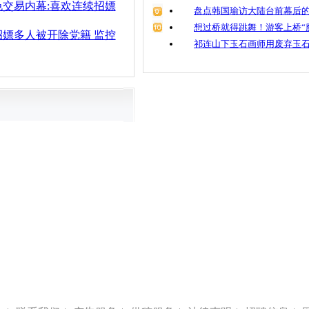
交易内幕:喜欢连续招嫖
盘点韩国瑜访大陆台前幕后的
想过桥就得跳舞！游客上桥“
嫖多人被开除党籍 监控
祁连山下玉石画师用废弃玉