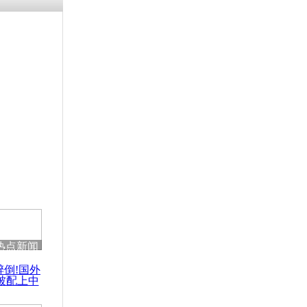
残疾男子因
砸银行
千年传统习
众为娥皇女
行被查情绪
回答崩溃原
热点新闻
乡上万人欢
醉倒!国外
节
被配上中
国民乐