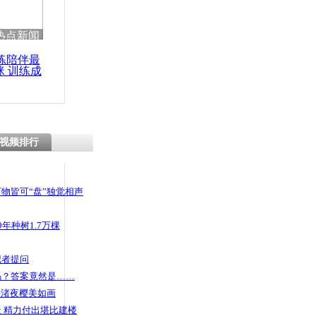
 哀思悼忠
热点新闻
练陪伴最
咪 训练成
功瘦身
当事人请吃
视频排行
物皆可“盘”独觉相声
年种树1.7万棵
记者提问
码？答案竟然是……
头渚夜樱美如画
 精力付出堪比建楼