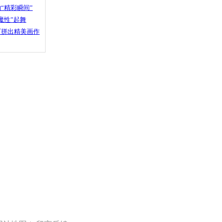
“精彩瞬间”
魔性”起舞
石拼出精美画作