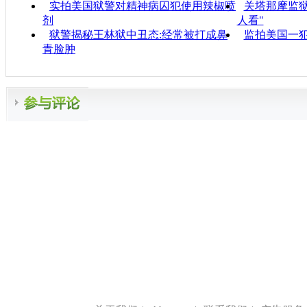
实拍美国狱警对精神病囚犯使用辣椒喷
关塔那摩监
剂
人看"
狱警揭秘王林狱中丑态:经常被打成鼻
监拍美国一
青脸肿