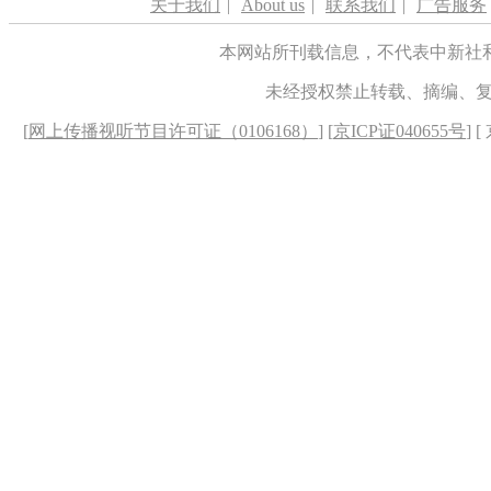
关于我们
|
About us
|
联系我们
|
广告服务
本网站所刊载信息，不代表中新社
未经授权禁止转载、摘编、
[
网上传播视听节目许可证（0106168）
] [
京ICP证040655号
] 