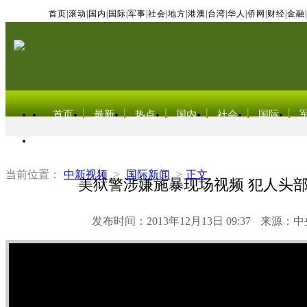
首页
|
滚动
|
国内
|
国际
|
军事
|
社会
|
地方
|
港澳
|
台湾
|
华人
|
侨网
|
财经
|
金融
|
首页
最新
热点
国内
社会
国际
东北亚电视网
当前位置：
中新视频
>
国际新闻
>
正文
美狱警涉嫌施暴现场视频 犯人头
发布时间：2013年12月13日 09:37
来源：中