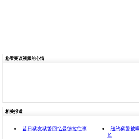
您看完该视频的心情
相关报道
昔日狱友狱警回忆曼德拉往事
纽约狱警被曝
长