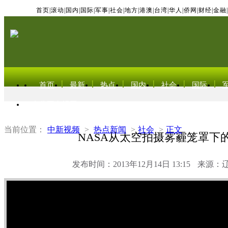
首页
|
滚动
|
国内
|
国际
|
军事
|
社会
|
地方
|
港澳
|
台湾
|
华人
|
侨网
|
财经
|
金融
|
首页
最新
热点
国内
社会
国际
东北亚电视网
当前位置：
中新视频
>
热点新闻
>
社会
>
正文
NASA从太空拍摄雾霾笼罩下
发布时间：2013年12月14日 13:15
来源：