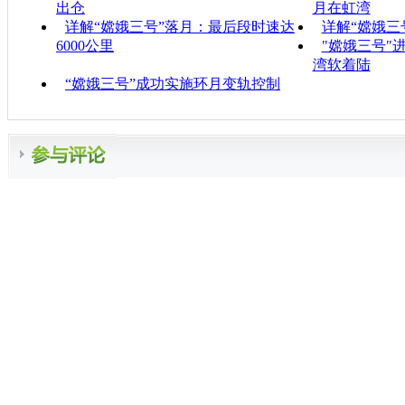
出仓
月在虹湾
详解“嫦娥三号”落月：最后段时速达
详解“嫦娥三
6000公里
"嫦娥三号"
湾软着陆
“嫦娥三号”成功实施环月变轨控制