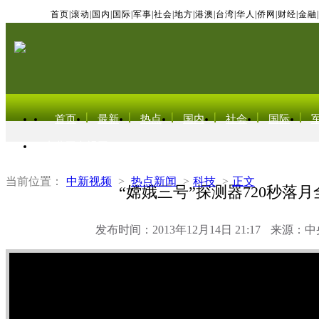
首页
|
滚动
|
国内
|
国际
|
军事
|
社会
|
地方
|
港澳
|
台湾
|
华人
|
侨网
|
财经
|
金融
|
首页
最新
热点
国内
社会
国际
东北亚电视网
当前位置：
中新视频
>
热点新闻
>
科技
>
正文
“嫦娥三号”探测器720秒落月
发布时间：2013年12月14日 21:17
来源：中