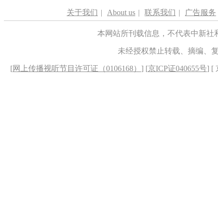
关于我们
|
About us
|
联系我们
|
广告服务
本网站所刊载信息，不代表中新社
未经授权禁止转载、摘编、
[
网上传播视听节目许可证（0106168）
] [
京ICP证040655号
] 