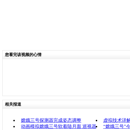
您看完该视频的心情
相关报道
嫦娥三号探测器完成姿态调整
虚拟技术详
动画模拟嫦娥三号软着陆月面 巡视器
“嫦娥三号”