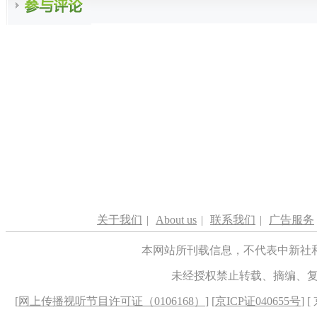
关于我们
|
About us
|
联系我们
|
广告服务
本网站所刊载信息，不代表中新社
未经授权禁止转载、摘编、
[
网上传播视听节目许可证（0106168）
] [
京ICP证040655号
] 