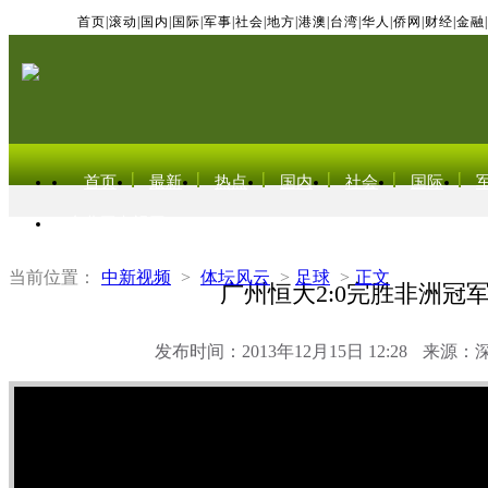
首页
|
滚动
|
国内
|
国际
|
军事
|
社会
|
地方
|
港澳
|
台湾
|
华人
|
侨网
|
财经
|
金融
|
首页
最新
热点
国内
社会
国际
东北亚电视网
当前位置：
中新视频
>
体坛风云
>
足球
>
正文
广州恒大2:0完胜非洲冠
发布时间：2013年12月15日 12:28
来源：