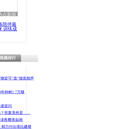
热点新闻
练陪伴最
咪 训练成
功瘦身
视频排行
物皆可“盘”独觉相声
年种树1.7万棵
记者提问
码？答案竟然是……
头渚夜樱美如画
 精力付出堪比建楼