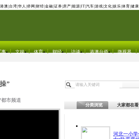
港澳
|
台湾
|
华人
|
侨网
|
财经
|
金融
|
证券
|
房产
|
能源
|
IT
|
汽车
|
游戏
|
文化
|
娱乐
|
体育
|
健康
军事
文娱
体育
财经
访谈
港澳台侨
微视界
操”
宁都市频道
分类浏览
大家都在看
河北一小学