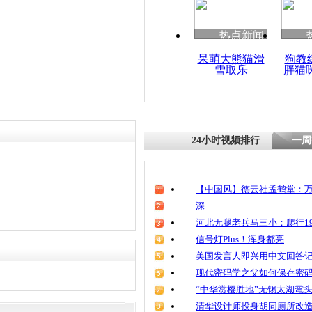
热点新闻
呆萌大熊猫滑
狗教
雪取乐
胖猫
24小时视频排行
一周
【中国风】德云社孟鹤堂：万
深
河北无腿老兵马三小：爬行19
信号灯Plus！浑身都亮
美国发言人即兴用中文回答
现代密码学之父如何保存密
“中华赏樱胜地”无锡太湖鼋
清华设计师投身胡同厕所改造