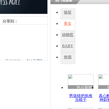
热门视频集
搞笑
分享到：
美女
动物世
界
BABY
秀
奇闻
责任编辑：【
钟元霞
】
热点新闻
男孩错把电推
真心
当梳子
神剧