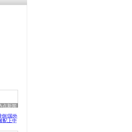
热点新闻
醉倒!国外
被配上中
国民乐