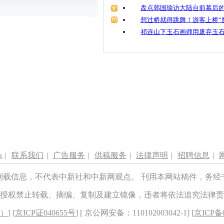
盘点韩国瑜访大陆台前幕后的
想过桥就得跳舞！游客上桥“
祁连山下玉石画师用废弃玉
s
|
联系我们
|
广告服务
|
供稿服务
|
法律声明
|
招聘信息
|
刊载信息，不代表中新社和中新网观点。 刊用本网站稿件，务经
授权禁止转载、摘编、复制及建立镜像，违者将依法追究法律责
8）
] [
京ICP证040655号
] [ 京公网安备：110102003042-1] [
京ICP备0