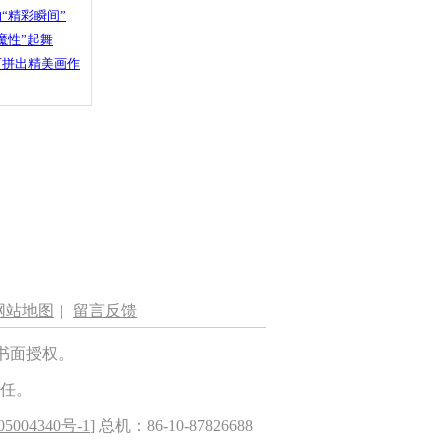
“精彩瞬间”
魔性”起舞
石拼出精美画作
网站地图
|
留言反馈
书面授权。
任。
5004340号-1
] 总机：86-10-87826688