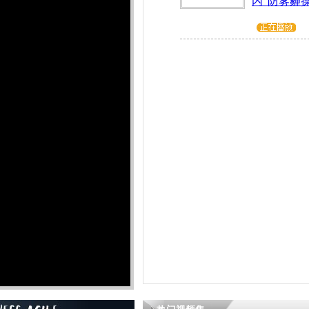
内“防雾霾操