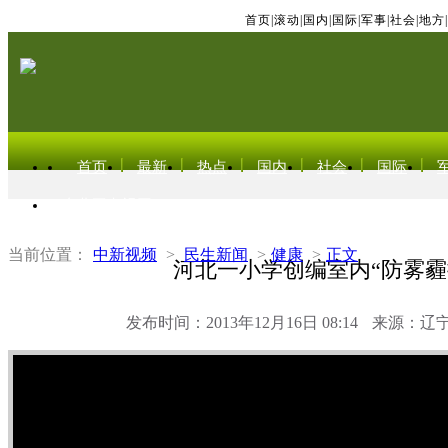
首页
|
滚动
|
国内
|
国际
|
军事
|
社会
|
地方
|
首页
最新
热点
国内
社会
国际
东北亚电视网
当前位置：
中新视频
>
民生新闻
>
健康
>
正文
河北一小学创编室内“防雾霾
发布时间：2013年12月16日 08:14
来源：辽