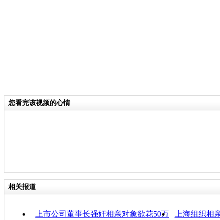
70%不满30岁，其中以“85后”为主。
关键词：
分类名称：
中新播报
责任
您看完该视频的心情
相关报道
上市公司董事长强奸相亲对象欲花50万
上海组织相亲