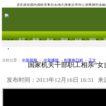
首页
|
滚动
|
国内
|
国际
|
军事
|
社会
|
地方
|
港澳
|
台湾
|
华人
|
侨网
|
财经
|
金融
|
首页
最新
热点
国内
社会
国际
东北亚电视网
当前位置：
中新视频
>
中新播报
>
时事每日鲜
>
正文
国家机关干部职工相亲“女
发布时间：2013年12月16日 16:31
来