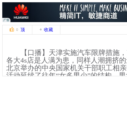
顶
收藏
0
【口播】天津实施汽车限牌措施，
各大4s店是人满为患，同样人潮拥挤的还
北京举办的中央国家机关干部职工相亲
活动延续了往年“女多男少”的结构，男
10；其中不乏众多的“90后”。
【解说】12月15日，在面积不足
里3000多名单身男女们挤在两边的“爱
记录着参会者提交的个人信息“展示卡
务中心的负责人张旸介绍说，此次参与