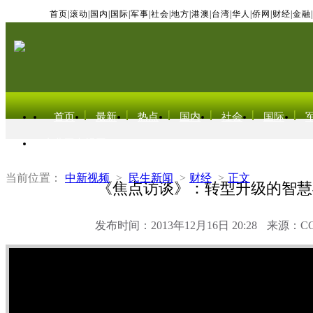
首页
|
滚动
|
国内
|
国际
|
军事
|
社会
|
地方
|
港澳
|
台湾
|
华人
|
侨网
|
财经
|
金融
|
首页
最新
热点
国内
社会
国际
东北亚电视网
当前位置：
中新视频
>
民生新闻
>
财经
>
正文
《焦点访谈》：转型升级的智慧
发布时间：2013年12月16日 20:28
来源：C