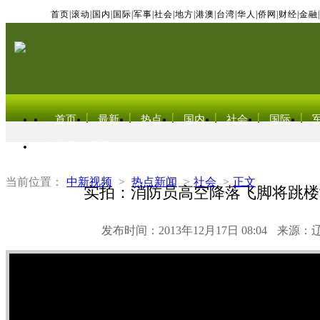
首页
|
滚动
|
国内
|
国际
|
军事
|
社会
|
地方
|
港澳
|
台湾
|
华人
|
侨网
|
财经
|
金融
|
首页
最新
热点
国内
社会
国际
东北亚电视网
当前位置：
中新视频
>
热点新闻
>
社会
>
正文
实拍：消防员高空降落飞脚将跳楼
发布时间：2013年12月17日 08:04
来源：