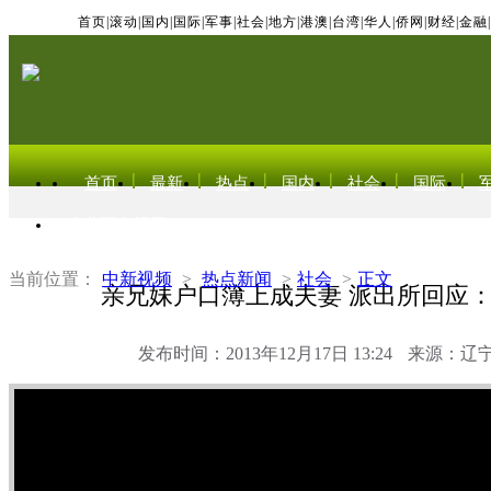
首页
|
滚动
|
国内
|
国际
|
军事
|
社会
|
地方
|
港澳
|
台湾
|
华人
|
侨网
|
财经
|
金融
|
首页
最新
热点
国内
社会
国际
东北亚电视网
当前位置：
中新视频
>
热点新闻
>
社会
>
正文
亲兄妹户口簿上成夫妻 派出所回应
发布时间：2013年12月17日 13:24
来源：辽