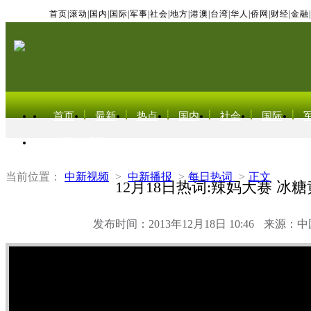
首页
|
滚动
|
国内
|
国际
|
军事
|
社会
|
地方
|
港澳
|
台湾
|
华人
|
侨网
|
财经
|
金融
|
首页
最新
热点
国内
社会
国际
东北亚电视网
当前位置：
中新视频
>
中新播报
>
每日热词
>
正文
12月18日热词:辣妈大赛 冰
发布时间：2013年12月18日 10:46
来源：中