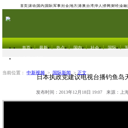
首页
|
滚动
|
国内
|
国际
|
军事
|
社会
|
地方
|
港澳
|
台湾
|
华人
|
侨网
|
财经
|
金融
|
首页
最新
热点
国内
社会
国际
东北亚电视网
当前位置：
中新视频
>
国际新闻
>
正文
日本执政党建议电视台播钓鱼岛
发布时间：2013年12月18日 19:07
来源：上