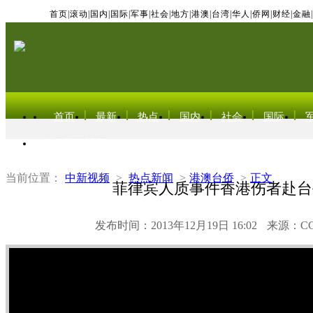
首页
|
滚动
|
国内
|
国际
|
军事
|
社会
|
地方
|
港澳
|
台湾
|
华人
|
侨网
|
财经
|
金融
|
首页
最新
热点
国内
社会
国际
东北亚电视网
当前位置：
中新视频
>
热点新闻
>
港澳台侨
>
正文
菲律宾人质事件香港伤者赴台
发布时间：2013年12月19日 16:02
来源：C