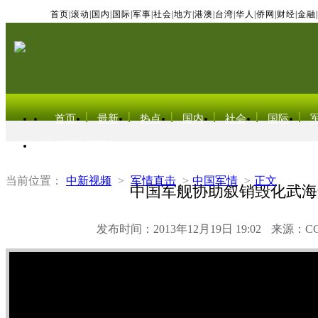
首页
|
滚动
|
国内
|
国际
|
军事
|
社会
|
地方
|
港澳
|
台湾
|
华人
|
侨网
|
财经
|
金融
|
首页
最新
热点
国内
社会
国际
东北亚电视网
当前位置：
中新视频
>
军情直击
>
中国军情
>
正文
中国军舰协助叙销毁化武海
发布时间：2013年12月19日 19:02
来源：C