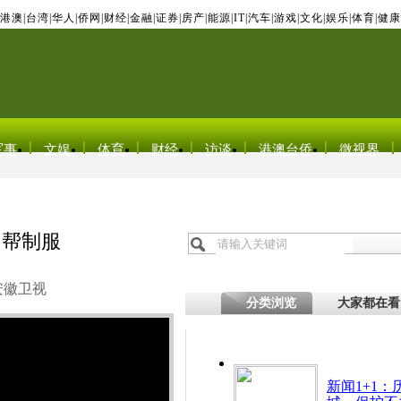
港澳
|
台湾
|
华人
|
侨网
|
财经
|
金融
|
证券
|
房产
|
能源
|
IT
|
汽车
|
游戏
|
文化
|
娱乐
|
体育
|
健康
军事
文娱
体育
财经
访谈
港澳台侨
微视界
力帮制服
安徽卫视
分类浏览
大家都在看
新闻1+1