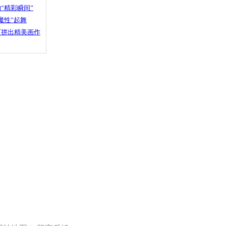
“精彩瞬间”
魔性”起舞
石拼出精美画作