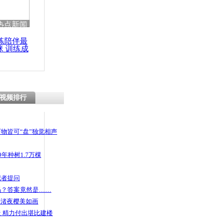
 哀思悼忠
热点新闻
练陪伴最
咪 训练成
功瘦身
小偷 群众
视频排行
物皆可“盘”独觉相声
年种树1.7万棵
记者提问
码？答案竟然是……
头渚夜樱美如画
 精力付出堪比建楼