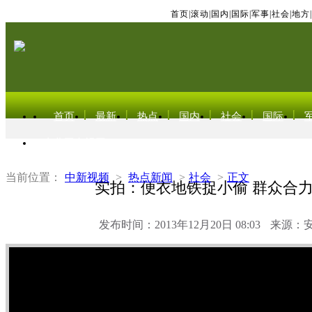
首页
|
滚动
|
国内
|
国际
|
军事
|
社会
|
地方
|
首页
最新
热点
国内
社会
国际
东北亚电视网
当前位置：
中新视频
>
热点新闻
>
社会
>
正文
实拍：便衣地铁捉小偷 群众合
发布时间：2013年12月20日 08:03
来源：