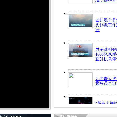
城，保护不
四川冕宁县
灾扑救工作
行
男子清明登
1050米悬
直升机悬停
九旬老人挤
乘务员全部
“所有车辆
开！”儿童
警急速救助