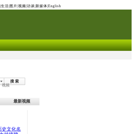
|
生活
|
图片
|
视频
|
访谈
|
新媒体
|
English
搜 索
视频
最新视频
：历史文化名