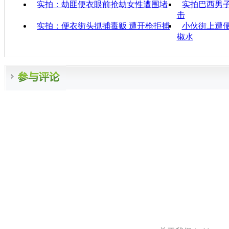
实拍：劫匪便衣眼前抢劫女性遭围堵
实拍巴西男子
击
实拍：便衣街头抓捕毒贩 遭开枪拒捕
小伙街上遭
椒水