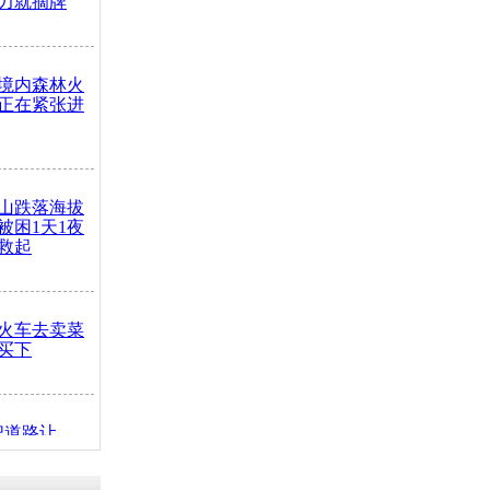
力就摘牌
境内森林火
正在紧张进
山跌落海拔
崖被困1天1夜
救起
火车去卖菜
买下
把道路让
突发疾病交