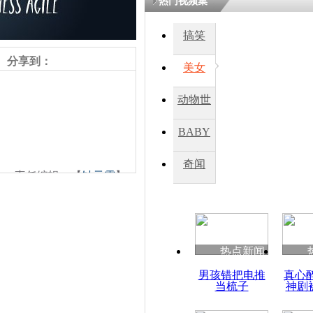
热门视频集
搞笑
四川一精神
病发持大锤
分享到：
美女
动物世
探访传承四
俗：近万民
界
BABY
英省亲送行
秀
奇闻
责任编辑：【
钟元霞
】
小伙骑车逆
崩溃 网上
因
热点新闻
四川兴文苗
男孩错把电推
真心
度苗族花山
当梳子
神剧