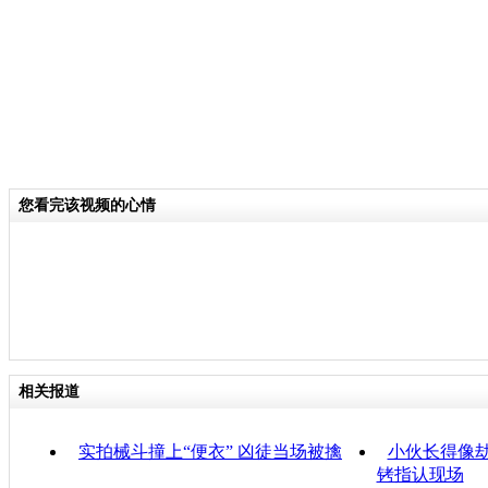
您看完该视频的心情
相关报道
实拍械斗撞上“便衣” 凶徒当场被擒
小伙长得像劫
铐指认现场