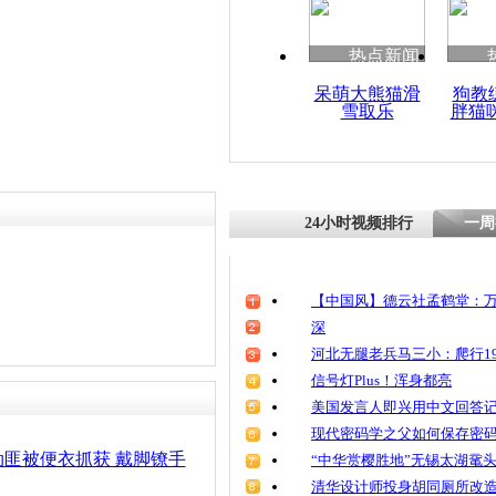
清明祭英烈
魂
热点新闻
呆萌大熊猫滑
狗教
雪取乐
胖猫
便衣地铁捉
合力帮制服
24小时视频排行
一周
【中国风】德云社孟鹤堂：万
深
河北无腿老兵马三小：爬行19
信号灯Plus！浑身都亮
美国发言人即兴用中文回答
现代密码学之父如何保存密
匪被便衣抓获 戴脚镣手
“中华赏樱胜地”无锡太湖鼋
清华设计师投身胡同厕所改造