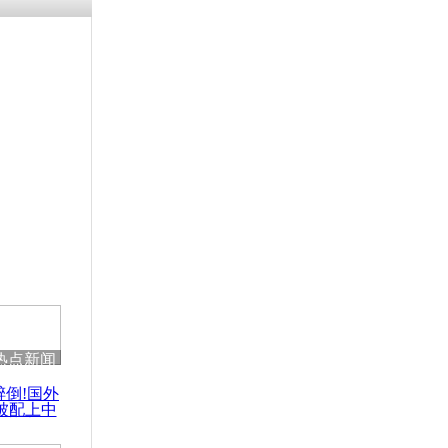
残疾男子因
砸银行
千年传统习
众为娥皇女
行被查情绪
回答崩溃原
热点新闻
乡上万人欢
醉倒!国外
节
被配上中
国民乐