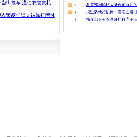
当街抢车 遭便衣警察枪
盘点韩国瑜访大陆台前幕后的
想过桥就得跳舞！游客上桥“
便衣警察抓错人被暴打喷辣
祁连山下玉石画师用废弃玉