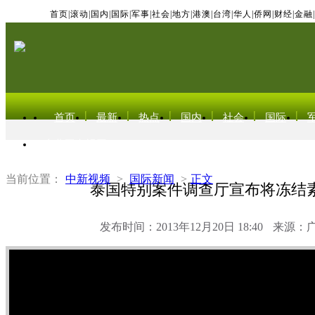
首页
|
滚动
|
国内
|
国际
|
军事
|
社会
|
地方
|
港澳
|
台湾
|
华人
|
侨网
|
财经
|
金融
|
首页
最新
热点
国内
社会
国际
东北亚电视网
当前位置：
中新视频
>
国际新闻
>
正文
泰国特别案件调查厅宣布将冻结
发布时间：2013年12月20日 18:40
来源：