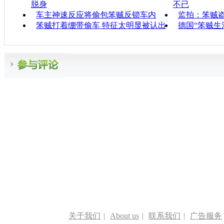
脱身
不已
车主神速反应将偷包笨贼反锁车内
监拍：笨贼
笨贼打着绷带偷车 特征太明显被认出
德国“笨贼生
关于我们
|
About us
|
联系我们
|
广告服务