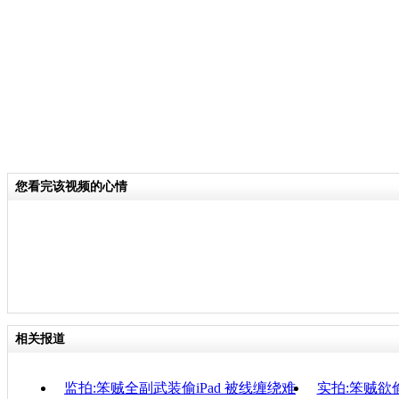
分类名称：
轻松一刻
责任
您看完该视频的心情
相关报道
监拍:笨贼全副武装偷iPad 被线缠绕难
实拍:笨贼欲