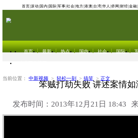
首页
|
滚动
|
国内
|
国际
|
军事
|
社会
|
地方
|
港澳
|
台湾
|
华人
|
侨网
|
财经
|
金融
|
首页
最新
热点
国内
社会
国际
东北亚电视网
当前位置：
中新视频
>
轻松一刻
>
搞笑
>
正文
笨贼打劫失败 讲述案情如
发布时间：2013年12月21日 18:43