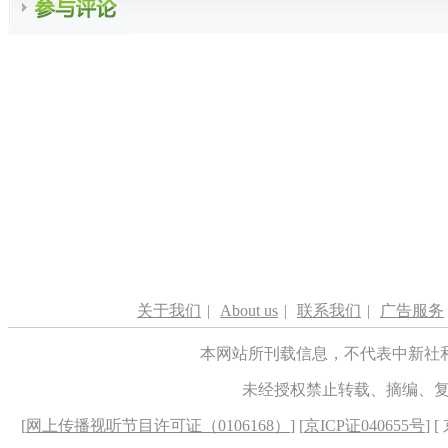
关于我们
|
About us
|
联系我们
|
广告服务
本网站所刊载信息，不代表中新社
未经授权禁止转载、摘编、
[
网上传播视听节目许可证（0106168）
] [
京ICP证040655号
] 