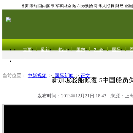
首页
|
滚动
|
国内
|
国际
|
军事
|
社会
|
地方
|
港澳
|
台湾
|
华人
|
侨网
|
财经
|
金融
|
首页
最新
热点
国内
社会
国际
东北亚电视网
当前位置：
中新视频
>
国际新闻
>
正文
新加坡驳船倾覆 5中国船员
发布时间：2013年12月21日 18:43
来源：上