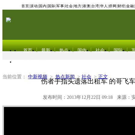
首页
|
滚动
|
国内
|
国际
|
军事
|
社会
|
地方
|
港澳
|
台湾
|
华人
|
侨网
|
财经
|
金融
|
首页
最新
热点
国内
社会
国际
东北亚电视网
当前位置：
中新视频
>
热点新闻
>
社会
>
正文
伤者手指头遗落出租车 的哥飞
发布时间：2013年12月22日 09:18
来源：