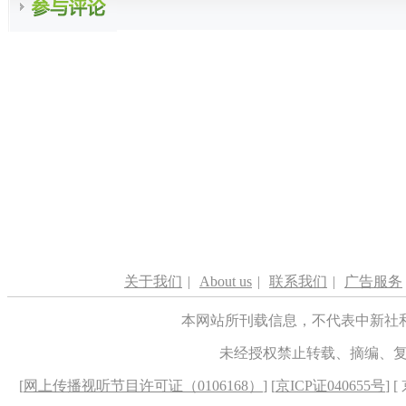
关于我们
|
About us
|
联系我们
|
广告服务
本网站所刊载信息，不代表中新社
未经授权禁止转载、摘编、
[
网上传播视听节目许可证（0106168）
] [
京ICP证040655号
] 