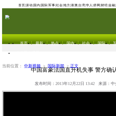
首页
|
滚动
|
国内
|
国际
|
军事
|
社会
|
地方
|
港澳
|
台湾
|
华人
|
侨网
|
财经
|
金融
|
首页
最新
热点
国内
社会
国际
东北亚电视网
当前位置：
中新视频
>
国际新闻
>
正文
中国富豪法国直升机失事 警方确
发布时间：2013年12月22日 13:42
来源：中