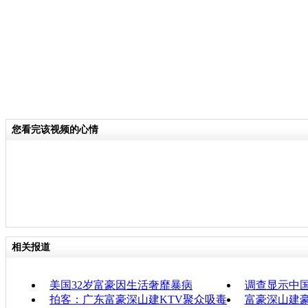
您看完该视频的心情
相关报道
美国32岁富豪因生活奢靡暴病
调查显示中
拍客：广东富豪深山建KTV聚众吸毒
富豪深山建豪