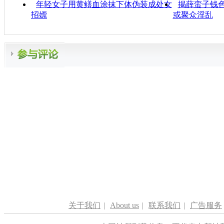
年轻女子用黄鳝血涂抹下体伪装成处女
揭薛蛮子钱色
招嫖
或聚众淫乱
关于我们
|
About us
|
联系我们
|
广告服务