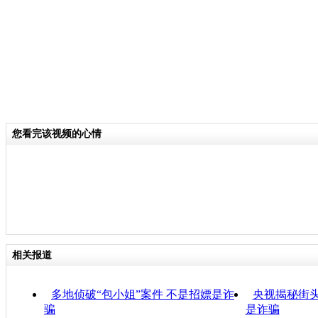
您看完该视频的心情
相关报道
多地侦破“包小姐”案件 不是招嫖是诈
央视揭秘街头
骗
是诈骗