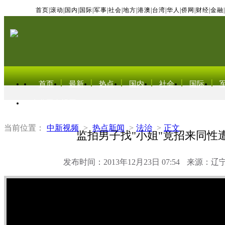
首页
|
滚动
|
国内
|
国际
|
军事
|
社会
|
地方
|
港澳
|
台湾
|
华人
|
侨网
|
财经
|
金融
|
首页
最新
热点
国内
社会
国际
东北亚电视网
当前位置：
中新视频
>
热点新闻
>
法治
>
正文
监拍男子找"小姐"竟招来同性
发布时间：2013年12月23日 07:54
来源：辽