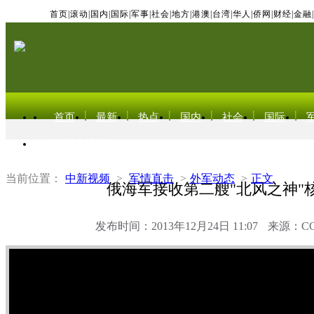
首页
|
滚动
|
国内
|
国际
|
军事
|
社会
|
地方
|
港澳
|
台湾
|
华人
|
侨网
|
财经
|
金融
|
首页
最新
热点
国内
社会
国际
东北亚电视网
当前位置：
中新视频
>
军情直击
>
外军动态
>
正文
俄海军接收第二艘"北风之神"
发布时间：2013年12月24日 11:07
来源：C