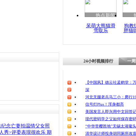
热点新闻
呆萌大熊猫滑
狗教
雪取乐
胖猫
24小时视频排行
一周
【中国风】德云社孟鹤堂：万
深
河北无腿老兵马三小：爬行19
信号灯Plus！浑身都亮
美国发言人即兴用中文回答
现代密码学之父如何保存密
爸纪念亡妻拍温情父女照
“中华赏樱胜地”无锡太湖鼋
人秀>评委表现很欢乐 期
清华设计师投身胡同厕所改造