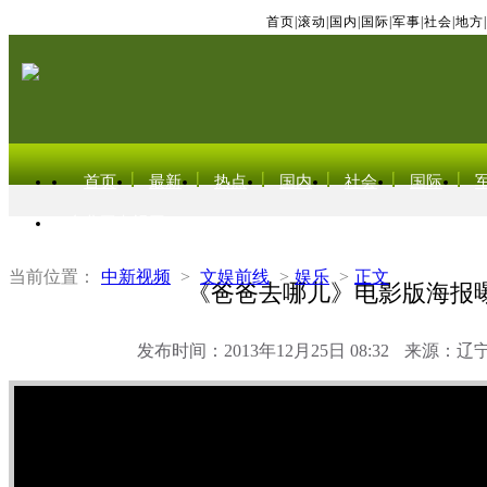
首页
|
滚动
|
国内
|
国际
|
军事
|
社会
|
地方
|
首页
最新
热点
国内
社会
国际
东北亚电视网
当前位置：
中新视频
>
文娱前线
>
娱乐
>
正文
《爸爸去哪儿》电影版海报
发布时间：2013年12月25日 08:32
来源：辽