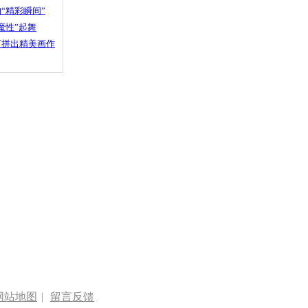
“精彩瞬间”
魔性”起舞
石拼出精美画作
网站地图
|
留言反馈