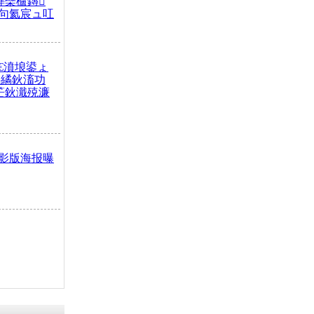
榫欒櫨鏄
句氦宸ュ叿
€濆埌鍙ょ
拌繘鈥滀功
笀鈥濈殑濂
影版海报曝