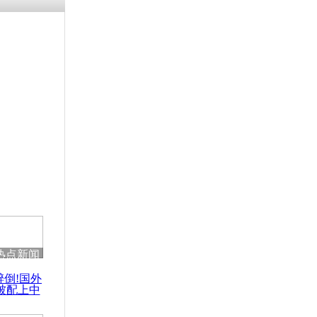
热点新闻
醉倒!国外
被配上中
国民乐