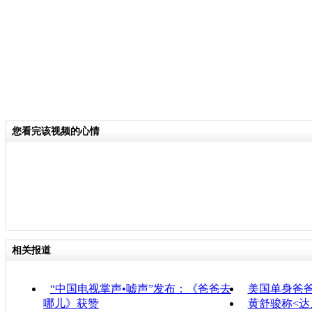
您看完该视频的心情
相关报道
“中国电视掌声•嘘声”发布：《爸爸去
美国单身爸
哪儿》获赞
黄舒骏称<达