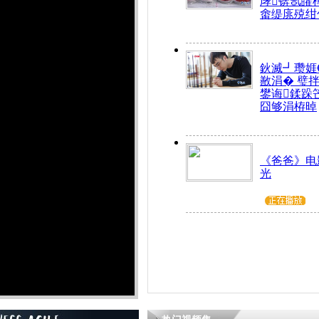
庨锛氬皬
畬缇庣殑绀
鈥滅┛瓒娾
敾涓� 璧
鐢诲鍒跺
囧够涓栫晫
《爸爸》电
光