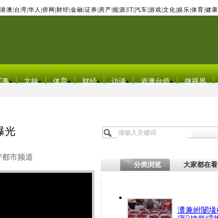
港澳
|
台湾
|
华人
|
侨网
|
财经
|
金融
|
证券
|
房产
|
能源
|
IT
|
汽车
|
游戏
|
文化
|
娱乐
|
体育
|
健康
军事
文娱
体育
财经
访谈
港澳台侨
微视界
曝光
宁都市频道
分类浏览
大家都在看
瀵兼紨闄堟