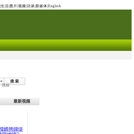
|
生活
|
图片
|
视频
|
访谈
|
新媒体
|
English
搜 索
视频
最新视频
檽鍗胯皥缇