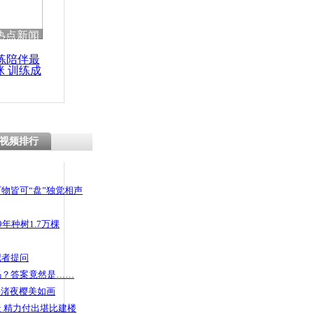
热点新闻
练陪伴最
咪 训练成
功瘦身
视频排行
物皆可“盘”独觉相声
年种树1.7万棵
记者提问
码？答案竟然是……
头渚夜樱美如画
 精力付出堪比建楼