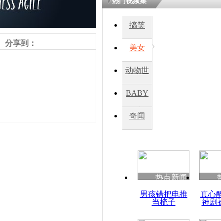
热门视频集
搞笑
分享到：
美女
动物世
界
BABY
秀
奇闻
责任编辑：【
周雨辰
】
热点新闻
男孩错把电推
真心
当梳子
神剧