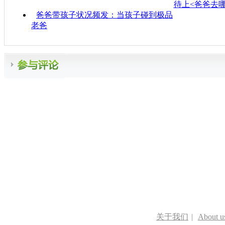
待上<爸爸去哪
爸爸带孩子状况频发：当孩子碰到极品
老爸
关于我们
|
About u