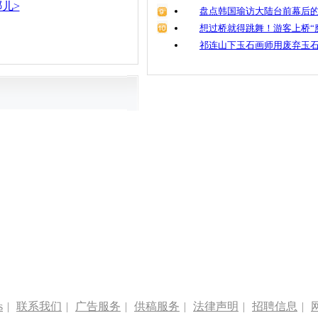
儿>
盘点韩国瑜访大陆台前幕后的
想过桥就得跳舞！游客上桥“
祁连山下玉石画师用废弃玉
s
|
联系我们
|
广告服务
|
供稿服务
|
法律声明
|
招聘信息
|