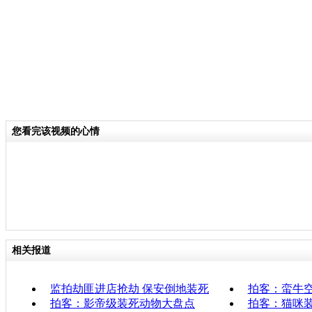
您看完该视频的心情
相关报道
监拍劫匪进店抢劫 保安倒地装死
拍客：蛮牛空
拍客：影帝级装死动物大盘点
拍客：猫咪装