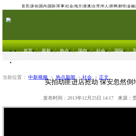
首页
|
滚动
|
国内
|
国际
|
军事
|
社会
|
地方
|
港澳
|
台湾
|
华人
|
侨网
|
财经
|
金融
|
首页
最新
热点
国内
社会
国际
东北亚电视网
当前位置：
中新视频
>
热点新闻
>
社会
>
正文
实拍劫匪进店抢劫 保安忽然倒
发布时间：2013年12月25日 14:17
来源：