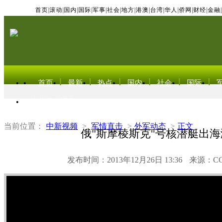
首页
|
滚动
|
国内
|
国际
|
军事
|
社会
|
地方
|
港澳
|
台湾
|
华人
|
侨网
|
财经
|
金融
|
首页
最新
热点
国内
社会
国际
东北亚电视网
当前位置：
中新视频
>
军情直击
>
外军动态
>
正文
俄"斯摩棱斯克"号核潜艇出海
发布时间：2013年12月26日 13:36
来源：C