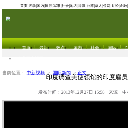
首页
|
滚动
|
国内
|
国际
|
军事
|
社会
|
地方
|
港澳
|
台湾
|
华人
|
侨网
|
财经
|
金融
|
首页
最新
热点
国内
社会
国际
东北亚电视网
当前位置：
中新视频
>
国际新闻
>
正文
印度调查美使领馆的印度雇员
发布时间：2013年12月27日 15:58
来源：中