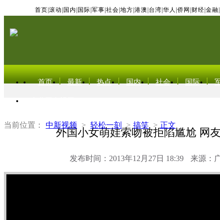
首页
|
滚动
|
国内
|
国际
|
军事
|
社会
|
地方
|
港澳
|
台湾
|
华人
|
侨网
|
财经
|
金融
|
首页
最新
热点
国内
社会
国际
东北亚电视网
当前位置：
中新视频
>
轻松一刻
>
搞笑
>
正文
外国小女萌娃索吻被拒陷尴尬 网
发布时间：2013年12月27日 18:39
来源：