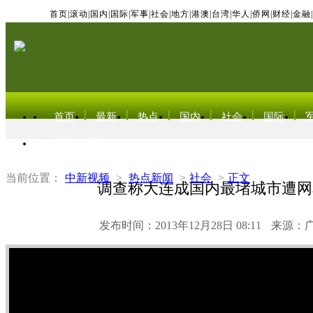
首页
|
滚动
|
国内
|
国际
|
军事
|
社会
|
地方
|
港澳
|
台湾
|
华人
|
侨网
|
财经
|
金融
|
首页
最新
热点
国内
社会
国际
东北亚电视网
当前位置：
中新视频
>
热点新闻
>
社会
>
正文
调查称大连成国内最堵城市遭网
发布时间：2013年12月28日 08:11
来源：