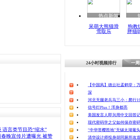
热点新闻
呆萌大熊猫滑
狗教
雪取乐
胖猫
24小时视频排行
一周
【中国风】德云社孟鹤堂：万
深
河北无腿老兵马三小：爬行19
信号灯Plus！浑身都亮
美国发言人即兴用中文回答
现代密码学之父如何保存密
 语言类节目恐“缩水”
“中华赏樱胜地”无锡太湖鼋
春晚宣传片遭曝光 被赞
清华设计师投身胡同厕所改造