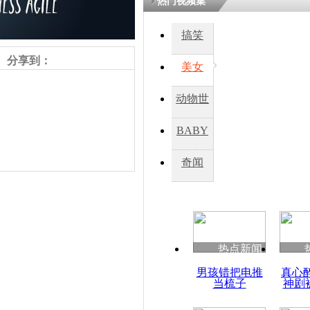
热门视频集
搞笑
分享到：
美女
动物世
界
BABY
秀
奇闻
责任编辑：【
杜海涛
】
热点新闻
男孩错把电推
真心
当梳子
神剧