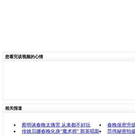
您看完该视频的心情
相关报道
蔡明谈春晚太痛苦 从来都不好玩
春晚保密升级
传姚贝娜春晚化身"魔术师" 那英唱新
范伟秘密拍摄