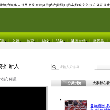
港澳
|
台湾
|
华人
|
侨网
|
财经
|
金融
|
证券
|
房产
|
能源
|
IT
|
汽车
|
游戏
|
文化
|
娱乐
|
体育
|
健康
军事
文娱
体育
财经
访谈
港澳台侨
微视界
将推新人
宁都市频道
分类浏览
大家都在看
瀵兼紨闄堟