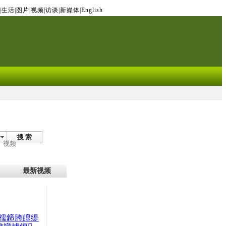
|
生活
|
图片
|
视频
|
访谈
|
新媒体
|
English
搜 索
视频
最新视频
檽鍗胯皥缇