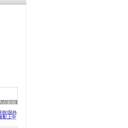
热点新闻
醉倒!国外
被配上中
国民乐