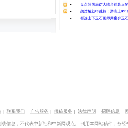
盘点韩国瑜访大陆台前幕后的
想过桥就得跳舞！游客上桥“
祁连山下玉石画师用废弃玉
s
|
联系我们
|
广告服务
|
供稿服务
|
法律声明
|
招聘信息
|
刊载信息，不代表中新社和中新网观点。 刊用本网站稿件，务经