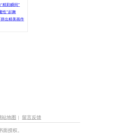
“精彩瞬间”
魔性”起舞
石拼出精美画作
网站地图
|
留言反馈
书面授权。