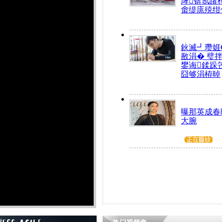
庨锛氬皬
畬缇庣殑绀
鈥滅┛瓒娾
敾涓� 璧
鐢诲鍒跺
囧够涓栫晫
曝那英成春
大腕