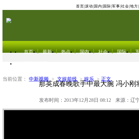
首页
|
滚动
|
国内
|
国际
|
军事
|
社会
|
地方
|
首页
最新
热点
国内
社会
国际
东北亚电视网
当前位置：
中新视频
>
文娱前线
>
娱乐
>
正文
那英成春晚歌手中最大腕 冯小刚
发布时间：2013年12月28日 08:12
来源：辽