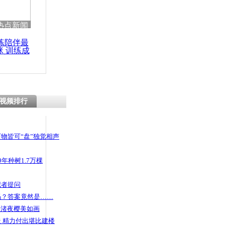
热点新闻
练陪伴最
咪 训练成
功瘦身
视频排行
物皆可“盘”独觉相声
年种树1.7万棵
记者提问
码？答案竟然是……
头渚夜樱美如画
 精力付出堪比建楼