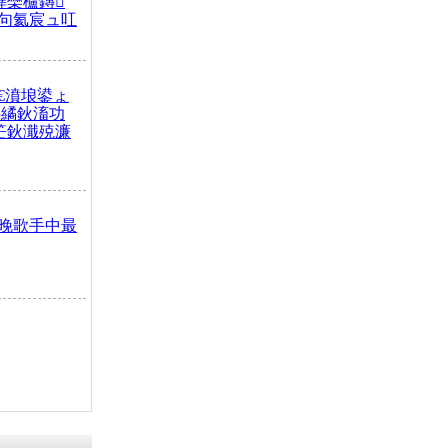
榫欒櫨鏄
句氦宸ュ叿
€濆埌鍙ょ
拌繘鈥滀功
笀鈥濈殑濂
晚歌手中最