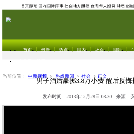
首页
|
滚动
|
国内
|
国际
|
军事
|
社会
|
地方
|
港澳
|
台湾
|
华人
|
侨网
|
财经
|
金融
|
首页
最新
热点
国内
社会
国际
东北亚电视网
当前位置：
中新视频
>
热点新闻
>
社会
>
正文
男子酒后豪掷3.8万小费 醒后反
发布时间：2013年12月28日 08:30
来源：