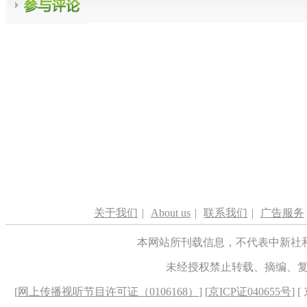
关于我们
|
About us
|
联系我们
|
广告服务
本网站所刊载信息，不代表中新社
未经授权禁止转载、摘编、
[
网上传播视听节目许可证（0106168）
] [
京ICP证040655号
] 