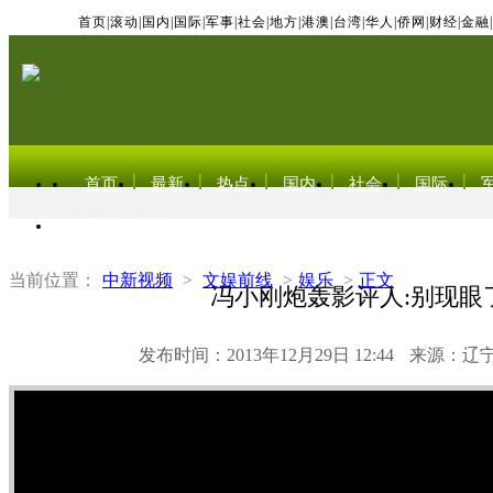
首页
|
滚动
|
国内
|
国际
|
军事
|
社会
|
地方
|
港澳
|
台湾
|
华人
|
侨网
|
财经
|
金融
|
首页
最新
热点
国内
社会
国际
东北亚电视网
当前位置：
中新视频
>
文娱前线
>
娱乐
>
正文
冯小刚炮轰影评人:别现眼
发布时间：2013年12月29日 12:44
来源：辽