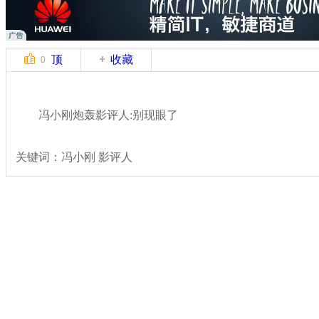
顶
收藏
0
冯小刚炮轰影评人:别现眼了
关键词：冯小刚 影评人
分类名称：
文娱前线