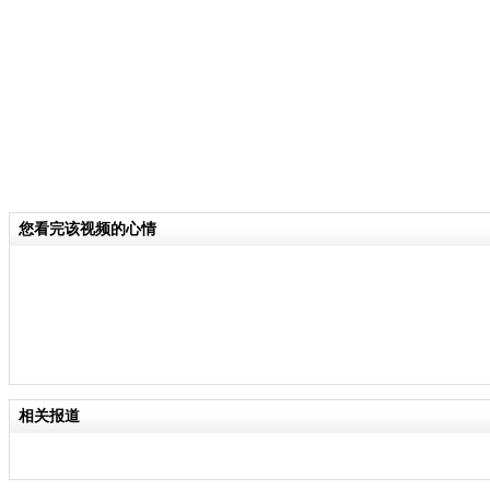
15年。校长们指出，偏乡学校连坏掉
厕所的小便桶，常常都没钱可以修缮。
校长协会呼吁未来的耶诞、跨年晚会，
办理， 把省下来的钱注入到教育经费
关键词：
您看完该视频的心情
分类名称：
中新播报
责任
相关报道