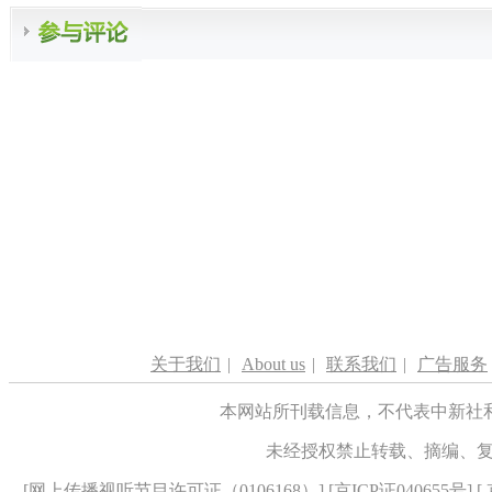
关于我们
|
About us
|
联系我们
|
广告服务
本网站所刊载信息，不代表中新社
未经授权禁止转载、摘编、
[
网上传播视听节目许可证（0106168）
] [
京ICP证040655号
] 