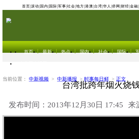
首页
|
滚动
|
国内
|
国际
|
军事
|
社会
|
地方
|
港澳
|
台湾
|
华人
|
侨网
|
财经
|
金融
|
首页
最新
热点
国内
社会
国际
东北亚电视网
当前位置：
中新视频
>
中新播报
>
时事每日鲜
>
正文
台湾批跨年烟火烧
发布时间：2013年12月30日 17:45
来