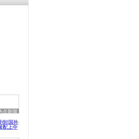
涓ㄥ浗闄呰
褰圭┖鍐涗
-10CE缁
妫€楠岋紝
浗鍏虫敞涓
布独岛新宣
热点新闻
醉倒!国外
被配上中
国民乐