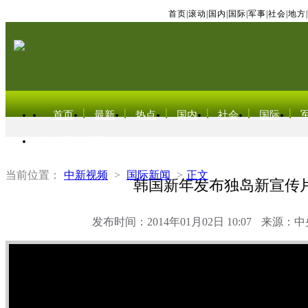
首页
|
滚动
|
国内
|
国际
|
军事
|
社会
|
地方
|
首页
最新
热点
国内
社会
国际
东北亚电视网
当前位置：
中新视频
>
国际新闻
>
正文
韩国新年发布独岛新宣传
发布时间：2014年01月02日 10:07
来源：中