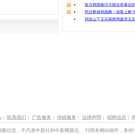
盘点韩国瑜访大陆台前幕后的
想过桥就得跳舞！游客上桥“
祁连山下玉石画师用废弃玉
s
|
联系我们
|
广告服务
|
供稿服务
|
法律声明
|
招聘信息
|
刊载信息，不代表中新社和中新网观点。 刊用本网站稿件，务经