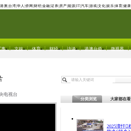
港澳
|
台湾
|
华人
|
侨网
|
财经
|
金融
|
证券
|
房产
|
能源
|
IT
|
汽车
|
游戏
|
文化
|
娱乐
|
体育
|
健康
军事
文娱
体育
财经
访谈
港澳台侨
微视界
片
央电视台
分类浏览
大家都在看
2025澶忓