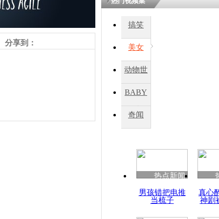
热门视频集
熷悎浣� 
瘑灞€
搞笑
分享到：
美女
娉板浗閫€
笂灏嗭細姝�
动物世
忓彈瀹炴垬
鍚稿紩澶氬
界
ㄤ笘鐣岃
BABY
秀
奇闻
韩国新年发
传片
责任编辑：【
杜海涛
】
热点新闻
男孩错把电推
真心
当梳子
神剧