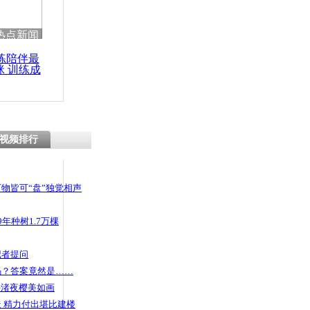
热点新闻
练陪伴最
咪 训练成
功瘦身
视频排行
物皆可“盘”独觉相声
年种树1.7万棵
记者提问
码？答案竟然是……
头渚夜樱美如画
 精力付出堪比建楼