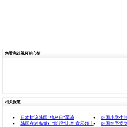
您看完该视频的心情
相关报道
日本抗议韩国"独岛日"军演
韩国小学生制
韩国在独岛举行"跆跟"比赛 宣示领土
韩国在野党党