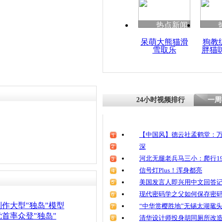
热点新闻
呆萌大熊猫滑
狗教
雪取乐
胖猫
24小时视频排行
一周
【中国风】德云社孟鹤堂：万
深
河北无腿老兵马三小：爬行19
信号灯Plus！浑身都亮
美国发言人即兴用中文回答
现代密码学之父如何保存密
作大型"独岛"模型
“中华赏樱胜地”无锡太湖鼋
首率众登"独岛"
清华设计师投身胡同厕所改造