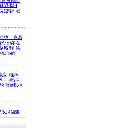
4鏃ヨ嚦26
触涓惧姙
綔鍑嗗灏
満鍏ュ眬涓
浠ヤ紛鍐茬
曠垎涓笢
《鈥濓紵
弗澶崕榫
搴﹁绔嬧
澂鈥濇寫鎴樿
缇庡浗娆查
簹涓庝腑鍥
┾€濓紝鍙嶅
解€斾笢鐩