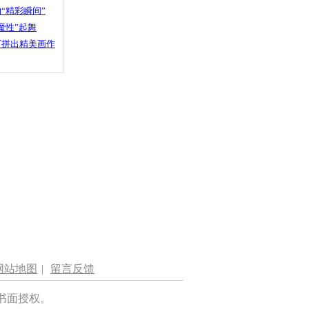
“精彩瞬间”
魔性”起舞
石拼出精美画作
网站地图
|
留言反馈
书面授权。