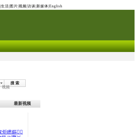
|
生活
|
图片
|
视频
|
访谈
|
新媒体
|
English
搜 索
视频
最新视频
杈炬矁鏂