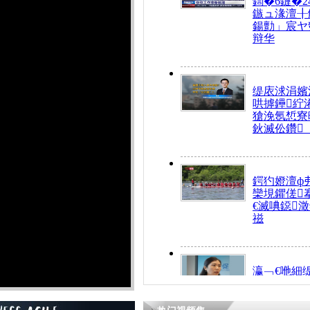
鍧�6鏈�2
鏃ュ湪澶╂
鍚勯」宸ヤ
辩华
缇庡浗涓嬪
哄摢鑸紵
獊浼氬惁寮
鈥滅伀鑽
鍔犳嬁澶ф
欒垷鑺傞
€滅唺鐚
禌
瀛﹁€咃細
€间笢鍗椾
解€滆劚閽
姪鎺ㄤ腑鍥