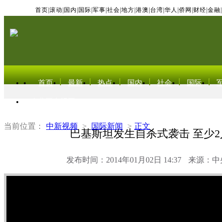
首页
|
滚动
|
国内
|
国际
|
军事
|
社会
|
地方
|
港澳
|
台湾
|
华人
|
侨网
|
财经
|
金融
|
首页
最新
热点
国内
社会
国际
东北亚电视网
当前位置：
中新视频
>
国际新闻
>
正文
巴基斯坦发生自杀式袭击 至少
发布时间：2014年01月02日 14:37
来源：中