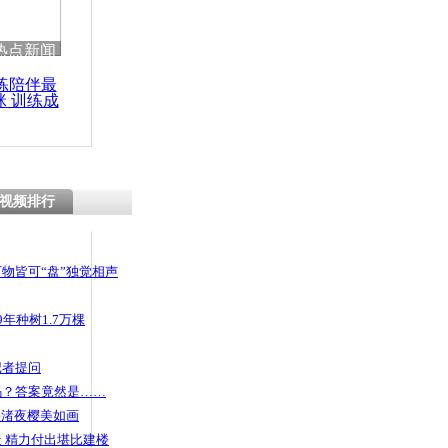
热点新闻
练陪伴最
咪 训练成
功瘦身
视频排行
物皆可“盘”独觉相声
年种树1.7万棵
记者提问
码？答案竟然是……
头渚夜樱美如画
 精力付出堪比建楼