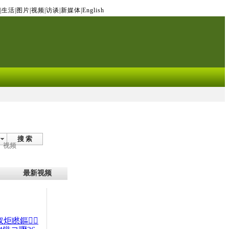
|
生活
|
图片
|
视频
|
访谈
|
新媒体
|
English
搜 索
视频
最新视频
杈炬矁鏂