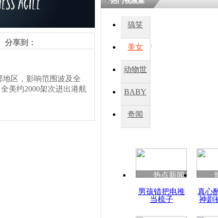
热门视频集
熷悎浣� 
瘑灞€
搞笑
分享到：
美女
娉板浗閫€
笂灏嗭細姝�
动物世
忓彈瀹炴垬
部地区，影响范围波及全
鍚稿紩澶氬
界
ㄤ笘鐣岃
全美约2000架次进出港航
BABY
秀
奇闻
实拍美遭暴
天地白茫一
热点新闻
责任编辑：【
钟元霞
】
男孩错把电推
真心
当梳子
神剧