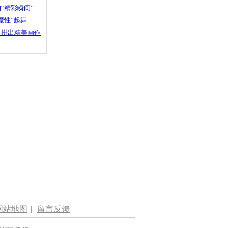
“精彩瞬间”
魔性”起舞
石拼出精美画作
网站地图
|
留言反馈