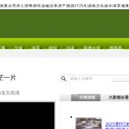
港澳
|
台湾
|
华人
|
侨网
|
财经
|
金融
|
证券
|
房产
|
能源
|
IT
|
汽车
|
游戏
|
文化
|
娱乐
|
体育
|
健康
军事
文娱
体育
财经
访谈
港澳台侨
微视界
茫一片
海东方高清
分类浏览
大家都在看
2025澶忓