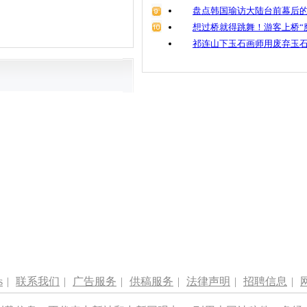
盘点韩国瑜访大陆台前幕后的
想过桥就得跳舞！游客上桥“
祁连山下玉石画师用废弃玉
s
|
联系我们
|
广告服务
|
供稿服务
|
法律声明
|
招聘信息
|