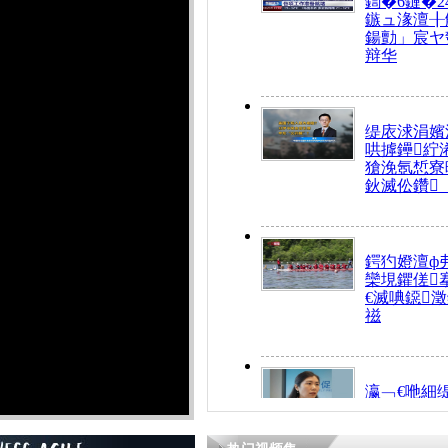
鍧�6鏈�2
鏃ュ湪澶╂
鍚勯」宸ヤ
辩华
缇庡浗涓嬪
哄摢鑸紵
獊浼氬惁寮
鈥滅伀鑽
鍔犳嬁澶ф
欒垷鑺傞
€滅唺鐚
禌
瀛﹁€咃細
€间笢鍗椾
解€滆劚閽
姪鎺ㄤ腑鍥