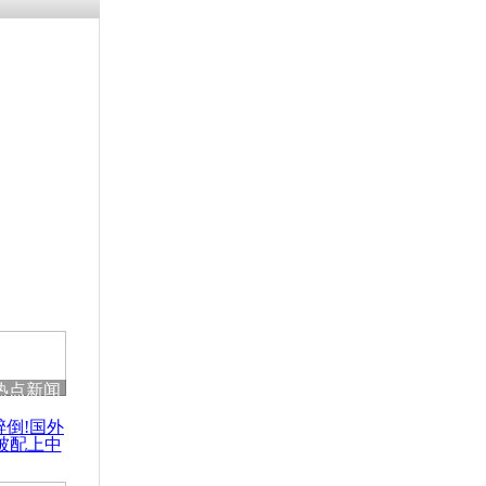
涓ㄥ浗闄呰
褰圭┖鍐涗
-10CE缁
妫€楠岋紝
浗鍏虫敞涓
风雪袭击
片
热点新闻
醉倒!国外
被配上中
国民乐