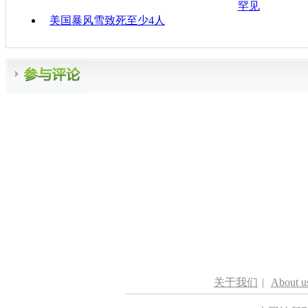
罕见
美国暴风雪致死至少4人
关于我们
|
About u