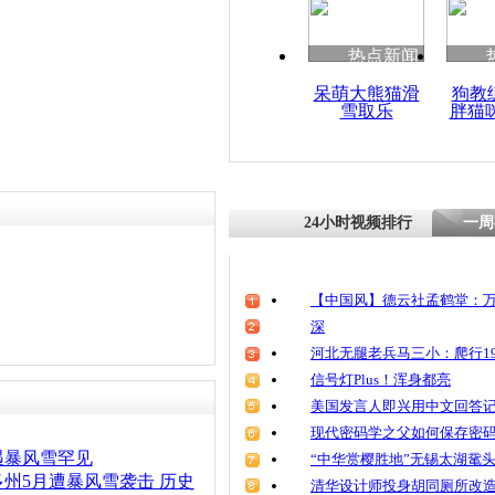
热点新闻
呆萌大熊猫滑
狗教
雪取乐
胖猫
24小时视频排行
一周
【中国风】德云社孟鹤堂：万
深
河北无腿老兵马三小：爬行19
信号灯Plus！浑身都亮
美国发言人即兴用中文回答
现代密码学之父如何保存密
遇暴风雪罕见
“中华赏樱胜地”无锡太湖鼋
州5月遭暴风雪袭击 历史
清华设计师投身胡同厕所改造