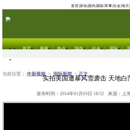
首页
|
滚动
|
国内
|
国际
|
军事
|
社会
|
地方
|
首页
最新
热点
国内
社会
国际
东北亚电视网
当前位置：
中新视频
>
国际新闻
>
正文
实拍美国遭暴风雪袭击 天地白
发布时间：2014年01月03日 18:52
来源：上