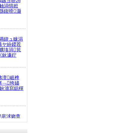
4鏃ヨ嚦26
触涓惧姙
綔鍑嗗灏
満鍏ュ眬涓
浠ヤ紛鍐茬
曠垎涓笢
《鈥濓紵
弗澶崕榫
搴﹁绔嬧
澂鈥濇寫鎴樿
缇庡浗娆查
簹涓庝腑鍥
┾€濓紝鍙嶅
解€斾笢鐩