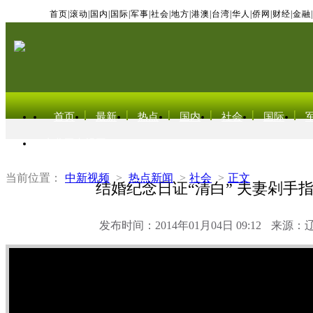
首页
|
滚动
|
国内
|
国际
|
军事
|
社会
|
地方
|
港澳
|
台湾
|
华人
|
侨网
|
财经
|
金融
|
首页
最新
热点
国内
社会
国际
东北亚电视网
当前位置：
中新视频
>
热点新闻
>
社会
>
正文
结婚纪念日证“清白” 夫妻剁手
发布时间：2014年01月04日 09:12
来源：