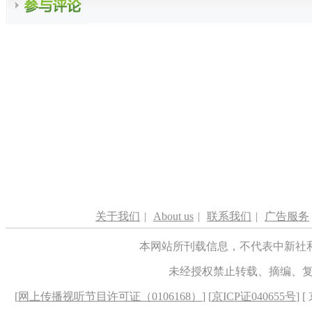
关于我们
|
About us
|
联系我们
|
广告服务
本网站所刊载信息，不代表中新社
未经授权禁止转载、摘编、
[
网上传播视听节目许可证（0106168）
] [
京ICP证040655号
] 