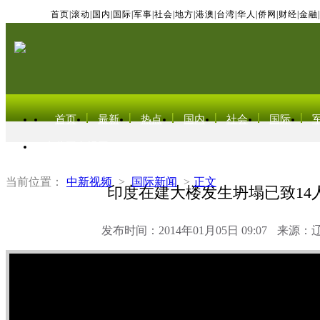
首页
|
滚动
|
国内
|
国际
|
军事
|
社会
|
地方
|
港澳
|
台湾
|
华人
|
侨网
|
财经
|
金融
|
首页
最新
热点
国内
社会
国际
东北亚电视网
当前位置：
中新视频
>
国际新闻
>
正文
印度在建大楼发生坍塌已致14
发布时间：2014年01月05日 09:07
来源：