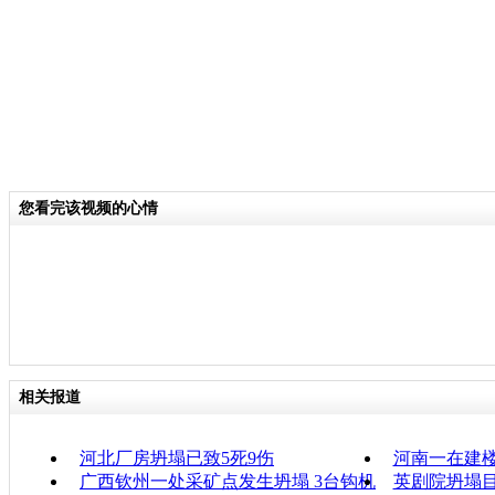
您看完该视频的心情
相关报道
河北厂房坍塌已致5死9伤
河南一在建楼
广西钦州一处采矿点发生坍塌 3台钩机
英剧院坍塌目