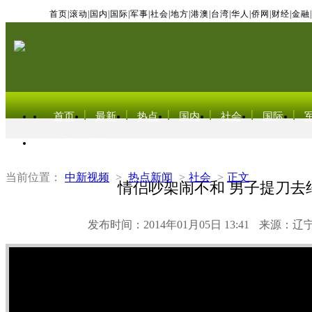
首页
|
滚动
|
国内
|
国际
|
军事
|
社会
|
地方
|
港澳
|
台湾
|
华人
|
侨网
|
财经
|
金融
|
首页
最新
热点
国内
社会
国际
东北亚电视网
当前位置：
中新视频
>
热点新闻
>
社会
>
正文
情侣吵架闹不和 男子提刀去
发布时间：2014年01月05日 13:41
来源：辽