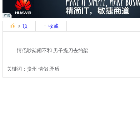
顶
收藏
0
情侣吵架闹不和 男子提刀去约架
关键词：贵州 情侣 矛盾
分类名称：
热点新闻