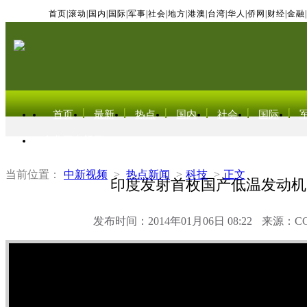
首页
|
滚动
|
国内
|
国际
|
军事
|
社会
|
地方
|
港澳
|
台湾
|
华人
|
侨网
|
财经
|
金融
|
首页
最新
热点
国内
社会
国际
东北亚电视网
当前位置：
中新视频
>
热点新闻
>
科技
>
正文
印度发射首枚国产低温发动机
发布时间：2014年01月06日 08:22
来源：C