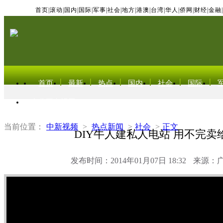
首页
|
滚动
|
国内
|
国际
|
军事
|
社会
|
地方
|
港澳
|
台湾
|
华人
|
侨网
|
财经
|
金融
|
首页
最新
热点
国内
社会
国际
东北亚电视网
当前位置：
中新视频
>
热点新闻
>
社会
>
正文
DIY牛人建私人电站 用不完卖
发布时间：2014年01月07日 18:32
来源：