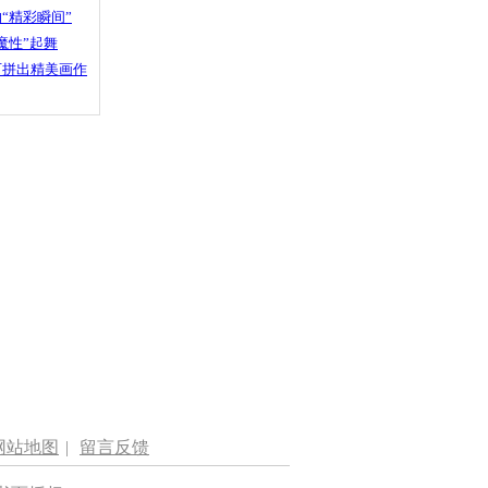
“精彩瞬间”
魔性”起舞
石拼出精美画作
网站地图
|
留言反馈