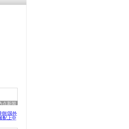
残疾男子因
砸银行
千年传统习
众为娥皇女
行被查情绪
回答崩溃原
热点新闻
乡上万人欢
醉倒!国外
节
被配上中
国民乐