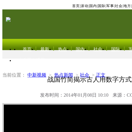
首页
|
滚动
|
国内
|
国际
|
军事
|
社会
|
地方
|
首页
最新
热点
国内
社会
国际
东北亚电视网
当前位置：
中新视频
>
热点新闻
>
社会
>
正文
战国竹简揭示古人用数字方式
发布时间：2014年01月08日 10:10
来源：C