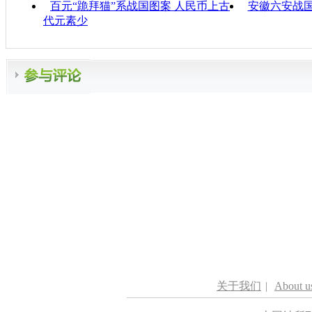
百元“跪拜猫”系战国图案 人民币上古
安徽六安战
代元素少
关于我们
|
About u