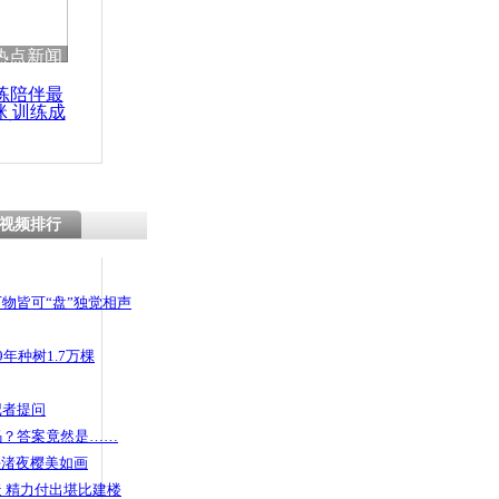
 哀思悼忠
热点新闻
练陪伴最
咪 训练成
功瘦身
示古人用数
视频排行
物皆可“盘”独觉相声
年种树1.7万棵
记者提问
码？答案竟然是……
头渚夜樱美如画
 精力付出堪比建楼