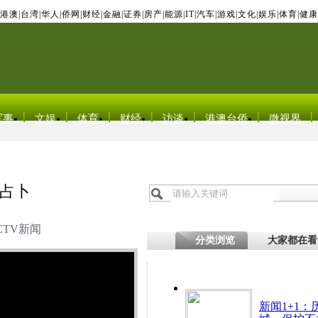
港澳
|
台湾
|
华人
|
侨网
|
财经
|
金融
|
证券
|
房产
|
能源
|
IT
|
汽车
|
游戏
|
文化
|
娱乐
|
体育
|
健康
军事
文娱
体育
财经
访谈
港澳台侨
微视界
占卜
CTV新闻
分类浏览
大家都在看
新闻1+1