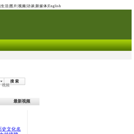
|
生活
|
图片
|
视频
|
访谈
|
新媒体
|
English
搜 索
视频
最新视频
：历史文化名