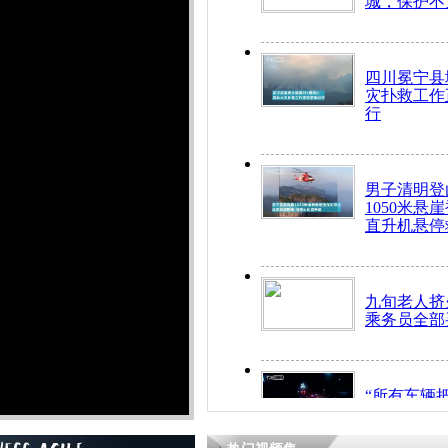
城，保护不
四川冕宁县
灾扑救工作
行
男子清明登
1050米悬
直升机悬停
九旬老人挤
乘务员全部
“所有车辆
开！”儿童
警急速救助