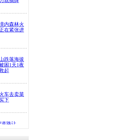
力就摘牌
境内森林火
正在紧张进
山跌落海拔
崖被困1天1夜
救起
火车去卖菜
买下
把道路让
突发疾病交