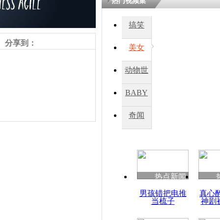
热门视频集
搞笑
四川一精神
病发持大锤
分享到：
美女
动物世
探访传承四
俗：近万民
界
BABY
英省亲送行
秀
奇闻
小伙骑车逆
崩溃 网上
因
责任编辑：【
杜海涛
】
热点新闻
四川兴文苗
男孩错把电推
真心
度苗族花山
当梳子
神剧