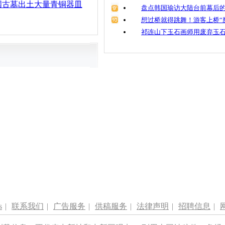
国古墓出土大量青铜器皿
盘点韩国瑜访大陆台前幕后的
想过桥就得跳舞！游客上桥“
祁连山下玉石画师用废弃玉
s
|
联系我们
|
广告服务
|
供稿服务
|
法律声明
|
招聘信息
|