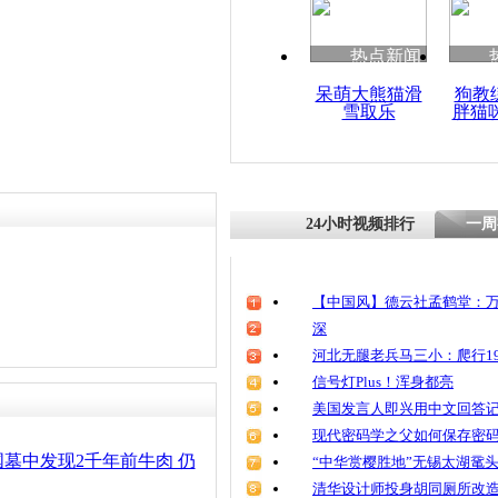
清明祭英烈
魂
热点新闻
呆萌大熊猫滑
狗教
雪取乐
胖猫
战国竹简揭
字方式占卜
24小时视频排行
一周
【中国风】德云社孟鹤堂：万
深
河北无腿老兵马三小：爬行19
信号灯Plus！浑身都亮
美国发言人即兴用中文回答
现代密码学之父如何保存密
墓中发现2千年前牛肉 仍
“中华赏樱胜地”无锡太湖鼋
清华设计师投身胡同厕所改造