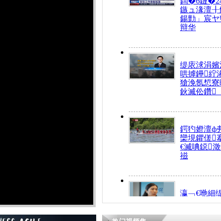
鍧�6鏈�2
鏃ュ湪澶╂
鍚勯」宸ヤ
辩华
缇庡浗涓嬪
哄摢鑸紵
獊浼氬惁寮
鈥滅伀鑽
鍔犳嬁澶ф
欒垷鑺傞
€滅唺鐚
禌
瀛﹁€咃細
€间笢鍗椾
解€滆劚閽
姪鎺ㄤ腑鍥