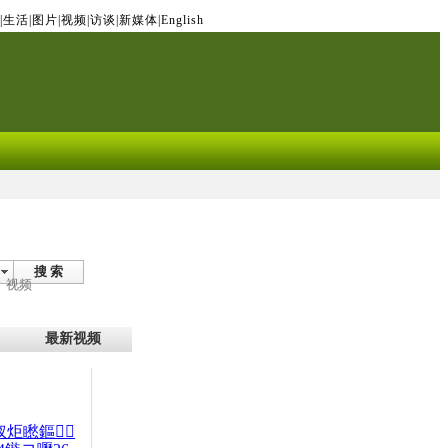
|
生活
|
图片
|
视频
|
访谈
|
新媒体
|
English
搜 索
视频
最新视频
杈炬矁鏂