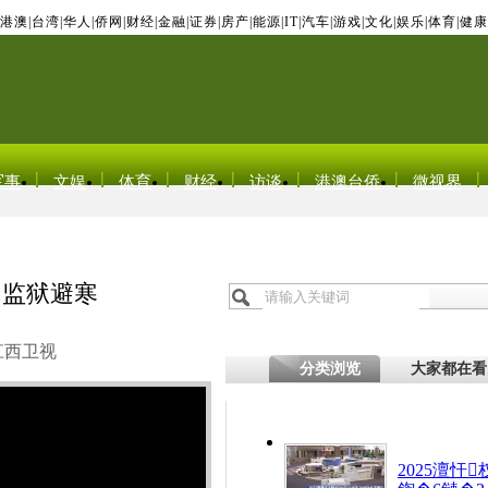
港澳
|
台湾
|
华人
|
侨网
|
财经
|
金融
|
证券
|
房产
|
能源
|
IT
|
汽车
|
游戏
|
文化
|
娱乐
|
体育
|
健康
军事
文娱
体育
财经
访谈
港澳台侨
微视界
回监狱避寒
江西卫视
分类浏览
大家都在看
2025澶忓