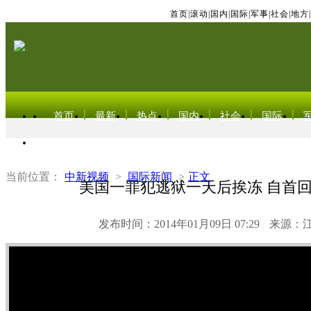
首页
|
滚动
|
国内
|
国际
|
军事
|
社会
|
地方
|
首页
最新
热点
国内
社会
国际
东北亚电视网
当前位置：
中新视频
>
国际新闻
>
正文
美国一罪犯逃狱一天后挨冻 自首
发布时间：2014年01月09日 07:29
来源：