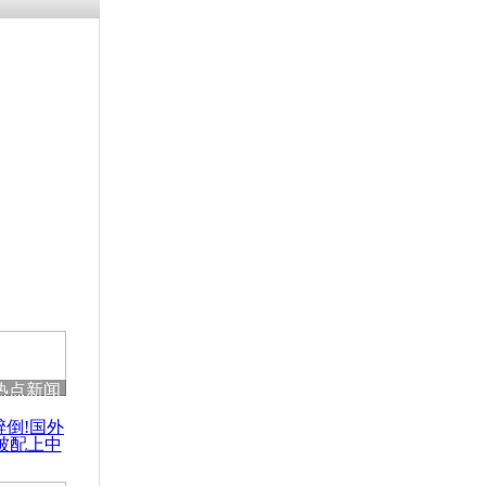
涓ㄥ浗闄呰
褰圭┖鍐涗
-10CE缁
妫€楠岋紝
浗鍏虫敞涓
逃狱一天后
回监狱避寒
热点新闻
醉倒!国外
被配上中
国民乐