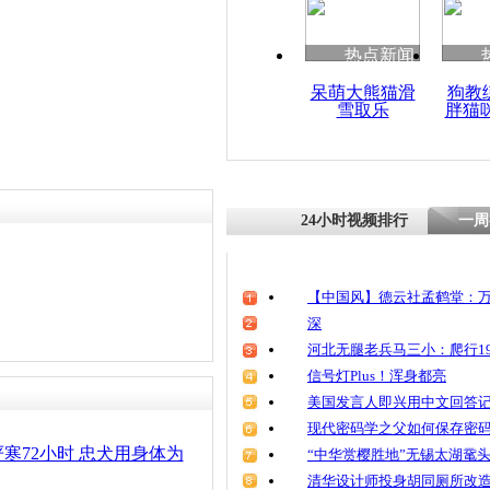
热点新闻
呆萌大熊猫滑
狗教
雪取乐
胖猫
24小时视频排行
一周
【中国风】德云社孟鹤堂：万
深
河北无腿老兵马三小：爬行19
信号灯Plus！浑身都亮
美国发言人即兴用中文回答
现代密码学之父如何保存密
寒72小时 忠犬用身体为
“中华赏樱胜地”无锡太湖鼋
清华设计师投身胡同厕所改造