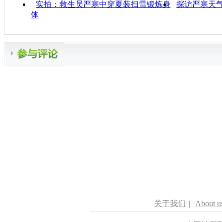
实拍：救生员严寒中穿夏装扫雪锻炼身
探访严寒天
体
关于我们
|
About u