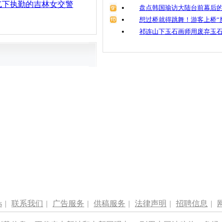
气下执勤的吉林女交警
盘点韩国瑜访大陆台前幕后的
想过桥就得跳舞！游客上桥“
祁连山下玉石画师用废弃玉
s
|
联系我们
|
广告服务
|
供稿服务
|
法律声明
|
招聘信息
|