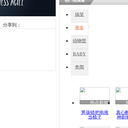
热门视频集
熷悎浣� 
瘑灞€
搞笑
分享到：
美女
娉板浗閫€
笂灏嗭細姝�
动物世
忓彈瀹炴垬
鍚稿紩澶氬
界
ㄤ笘鐣岃
BABY
秀
奇闻
美国一罪犯
挨冻 自首
责任编辑：【
杜海涛
】
热点新闻
男孩错把电推
真心
当梳子
神剧