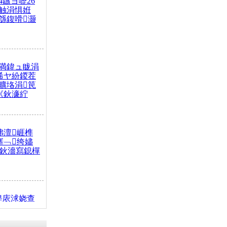
4鏃ヨ嚦26
触涓惧姙
綔鍑嗗灏
満鍏ュ眬涓
浠ヤ紛鍐茬
曠垎涓笢
《鈥濓紵
弗澶崕榫
搴﹁绔嬧
澂鈥濇寫鎴樿
缇庡浗娆查
簹涓庝腑鍥
┾€濓紝鍙嶅
解€斾笢鐩