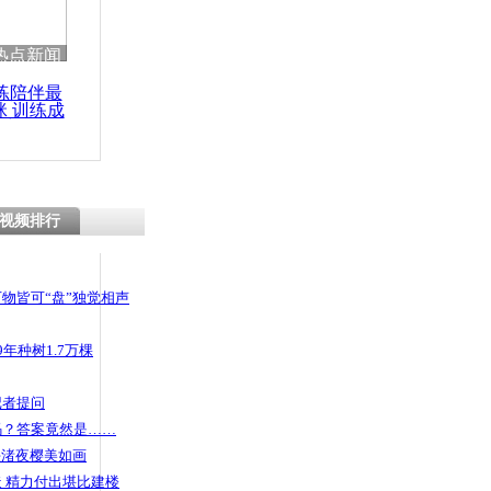
热点新闻
练陪伴最
咪 训练成
功瘦身
视频排行
物皆可“盘”独觉相声
年种树1.7万棵
记者提问
码？答案竟然是……
头渚夜樱美如画
 精力付出堪比建楼