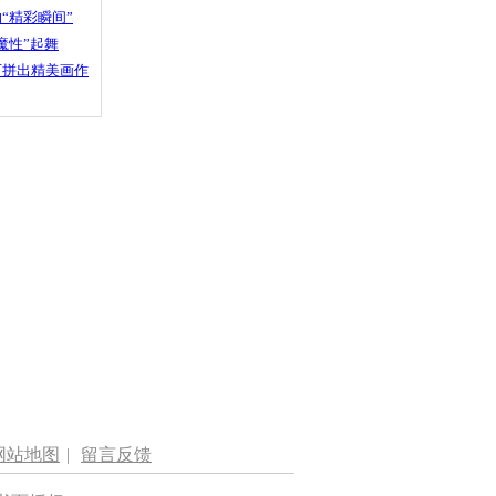
“精彩瞬间”
魔性”起舞
石拼出精美画作
网站地图
|
留言反馈