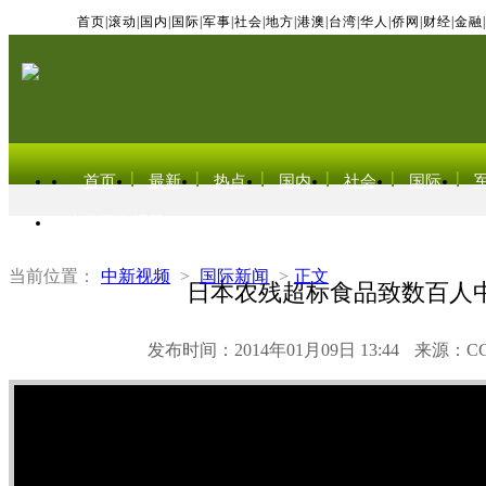
首页
|
滚动
|
国内
|
国际
|
军事
|
社会
|
地方
|
港澳
|
台湾
|
华人
|
侨网
|
财经
|
金融
|
首页
最新
热点
国内
社会
国际
东北亚电视网
当前位置：
中新视频
>
国际新闻
>
正文
日本农残超标食品致数百人
发布时间：2014年01月09日 13:44
来源：C