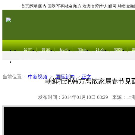
首页
|
滚动
|
国内
|
国际
|
军事
|
社会
|
地方
|
港澳
|
台湾
|
华人
|
侨网
|
财经
|
金融
|
首页
最新
热点
国内
社会
国际
东北亚电视网
当前位置：
中新视频
>
国际新闻
>
正文
朝鲜拒绝韩方离散家属春节见
发布时间：2014年01月10日 08:29
来源：上