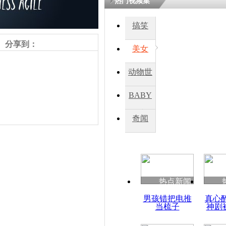
热门视频集
搞笑
四川一精神
病发持大锤
分享到：
美女
动物世
探访传承四
俗：近万民
界
BABY
英省亲送行
秀
奇闻
小伙骑车逆
崩溃 网上
因
责任编辑：【
杜海涛
】
热点新闻
四川兴文苗
男孩错把电推
真心
度苗族花山
当梳子
神剧