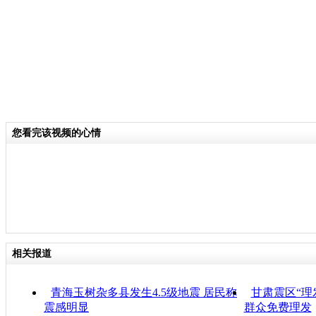
您看完该视频的心情
相关报道
青海玉树杂多县发生4.5级地震 居民称
甘肃震区“理
震感明显
群众免费理发