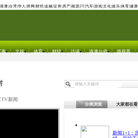
港澳
|
台湾
|
华人
|
侨网
|
财经
|
金融
|
证券
|
房产
|
能源
|
IT
|
汽车
|
游戏
|
文化
|
娱乐
|
体育
|
健康
军事
文娱
体育
财经
访谈
港澳台侨
微视界
树
CTV新闻
分类浏览
大家都在看
新闻1+1