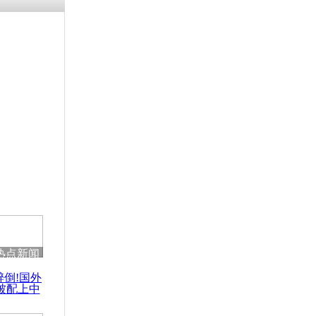
残疾男子因
砸银行
千年传统习
众为娥皇女
行被查情绪
回答崩溃原
热点新闻
乡上万人欢
醉倒!国外
节
被配上中
国民乐