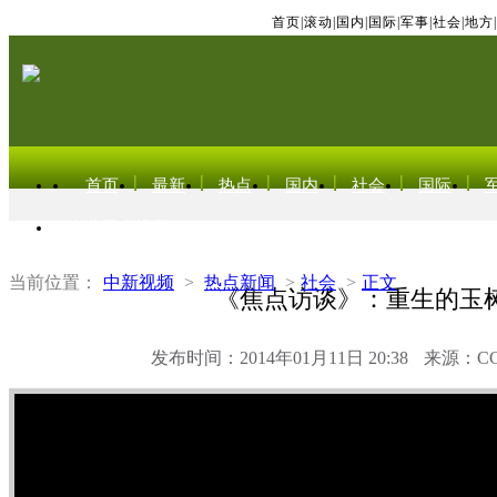
首页
|
滚动
|
国内
|
国际
|
军事
|
社会
|
地方
|
首页
最新
热点
国内
社会
国际
东北亚电视网
当前位置：
中新视频
>
热点新闻
>
社会
>
正文
《焦点访谈》：重生的玉
发布时间：2014年01月11日 20:38
来源：C