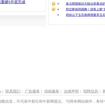
重建9月底完成
盘点韩国瑜访大陆台前幕后的
想过桥就得跳舞！游客上桥“
祁连山下玉石画师用废弃玉
s
|
联系我们
|
广告服务
|
供稿服务
|
法律声明
|
招聘信息
|
刊载信息，不代表中新社和中新网观点。 刊用本网站稿件，务经