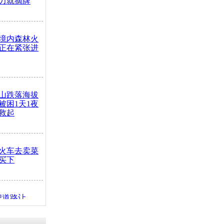
力就摘牌
境内森林火
正在紧张进
山跌落海拔
崖被困1天1夜
救起
火车去卖菜
买下
把道路让
突发疾病交