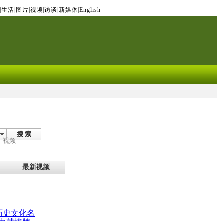
|
生活
|
图片
|
视频
|
访谈
|
新媒体
|
English
搜 索
视频
最新视频
：历史文化名