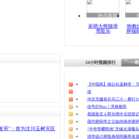
清明祭英烈
魂
热点新闻
呆萌大熊猫滑
狗教
雪取乐
胖猫
《焦点访谈
玉树
24小时视频排行
一周
【中国风】德云社孟鹤堂：万
深
河北无腿老兵马三小：爬行19
信号灯Plus！浑身都亮
美国发言人即兴用中文回答
现代密码学之父如何保存密
发哥”：曾为汶川玉树灾区
“中华赏樱胜地”无锡太湖鼋
清华设计师投身胡同厕所改造