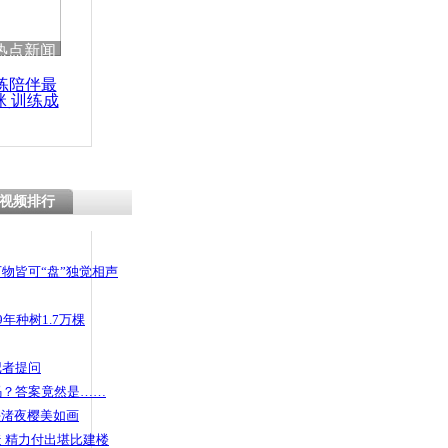
 哀思悼忠
热点新闻
练陪伴最
咪 训练成
功瘦身
》：重生的
视频排行
物皆可“盘”独觉相声
年种树1.7万棵
记者提问
码？答案竟然是……
头渚夜樱美如画
 精力付出堪比建楼