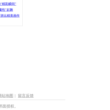
“精彩瞬间”
魔性”起舞
石拼出精美画作
网站地图
|
留言反馈
书面授权。