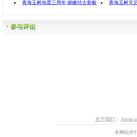
青海玉树地震三周年 俯瞰结古新貌
青海玉树灾后
关于我们
|
About u
本网站所