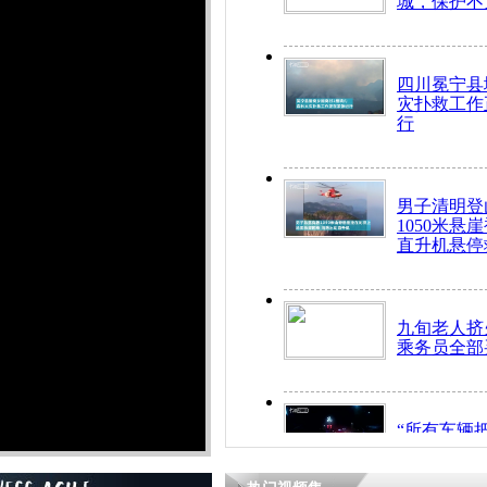
城，保护不
四川冕宁县
灾扑救工作
行
男子清明登
1050米悬
直升机悬停
九旬老人挤
乘务员全部
“所有车辆
开！”儿童
警急速救助