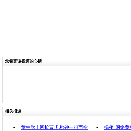
关键词：
分类名称：
中新播报
责任
您看完该视频的心情
相关报道
黄牛党上网抢票 几秒钟一扫而空
揭秘“网络黄