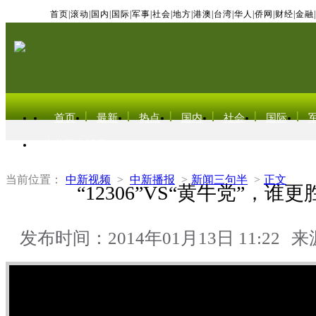
首页
|
滚动
|
国内
|
国际
|
军事
|
社会
|
地方
|
港澳
|
台湾
|
华人
|
侨网
|
财经
|
金融
|
首页
最新
热点
国内
社会
国际
东北亚电视网
当前位置：
中新视频
>
中新播报
>
新闻三句半
>
正文
“12306”VS“黄牛党”，谁
发布时间：2014年01月13日 11:22
来