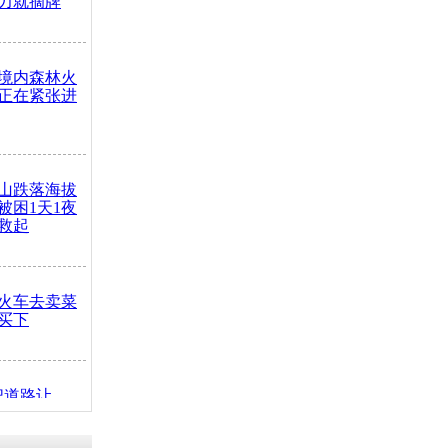
力就摘牌
境内森林火
正在紧张进
山跌落海拔
崖被困1天1夜
救起
火车去卖菜
买下
把道路让
突发疾病交