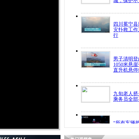
城，保护不
四川冕宁县
灾扑救工作
行
男子清明登
1050米悬
直升机悬停
九旬老人挤
乘务员全部
“所有车辆
开！”儿童
警急速救助