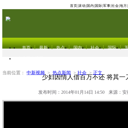
首页
|
滚动
|
国内
|
国际
|
军事
|
社会
|
地方
|
首页
最新
热点
国内
社会
国际
东北亚电视网
当前位置：
中新视频
>
热点新闻
>
社会
>
正文
少妇因情人借百万不还 将其一
发布时间：2014年01月14日 14:50
来源：安