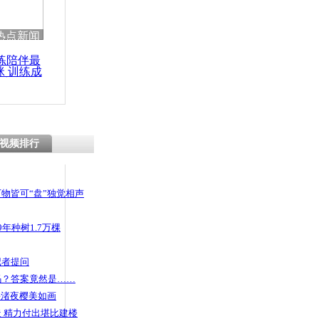
 哀思悼忠
热点新闻
练陪伴最
咪 训练成
功瘦身
借百万不还
命
视频排行
物皆可“盘”独觉相声
年种树1.7万棵
记者提问
码？答案竟然是……
头渚夜樱美如画
 精力付出堪比建楼