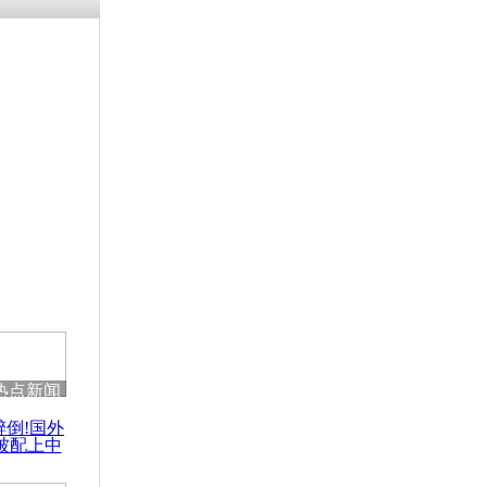
残疾男子因
砸银行
千年传统习
众为娥皇女
行被查情绪
回答崩溃原
热点新闻
乡上万人欢
醉倒!国外
节
被配上中
国民乐