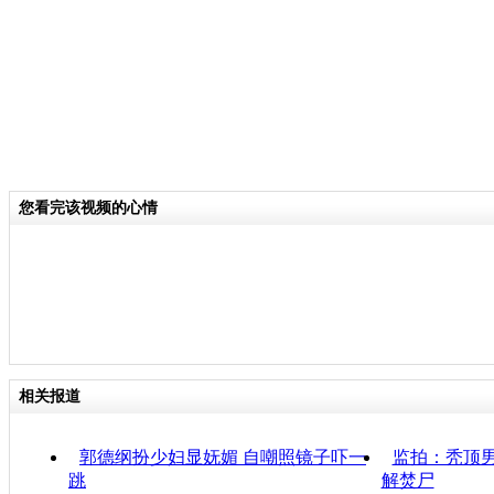
您看完该视频的心情
相关报道
郭德纲扮少妇显妩媚 自嘲照镜子吓一
监拍：秃顶
跳
解焚尸