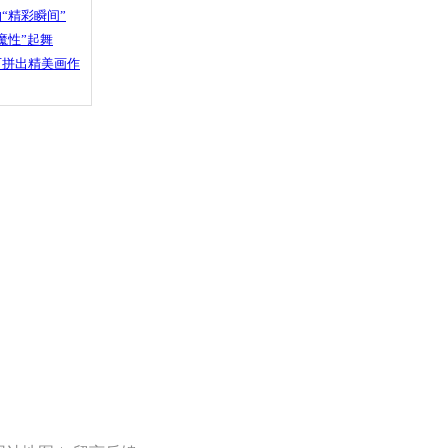
“精彩瞬间”
魔性”起舞
石拼出精美画作