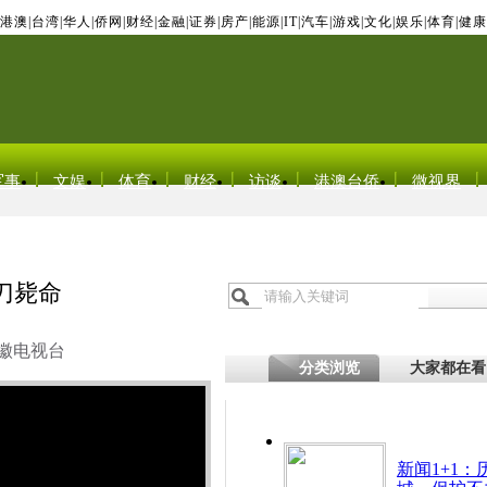
港澳
|
台湾
|
华人
|
侨网
|
财经
|
金融
|
证券
|
房产
|
能源
|
IT
|
汽车
|
游戏
|
文化
|
娱乐
|
体育
|
健康
军事
文娱
体育
财经
访谈
港澳台侨
微视界
刀毙命
徽电视台
分类浏览
大家都在看
新闻1+1