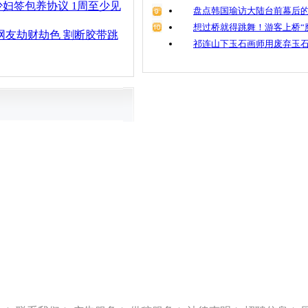
妇签包养协议 1周至少见
盘点韩国瑜访大陆台前幕后的
想过桥就得跳舞！游客上桥“
网友劫财劫色 割断胶带跳
祁连山下玉石画师用废弃玉