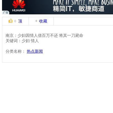
顶
收藏
0
南京：少妇因情人借百万不还 将其一刀毙命
关键词：少妇 情人
分类名称：
热点新闻