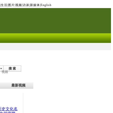
|
生活
|
图片
|
视频
|
访谈
|
新媒体
|
English
搜 索
视频
最新视频
：历史文化名