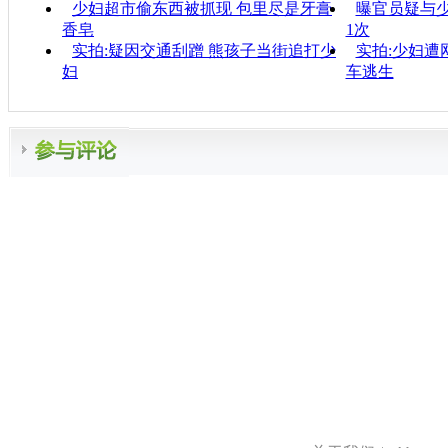
少妇超市偷东西被抓现 包里尽是牙膏
曝官员疑与少
香皂
1次
实拍:疑因交通刮蹭 熊孩子当街追打少
实拍:少妇遭
妇
车逃生