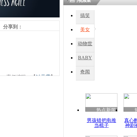
热门视频集
搞笑
四川一精神
病发持大锤
分享到：
美女
动物世
探访传承四
俗：近万民
界
BABY
英省亲送行
秀
奇闻
责任编辑：【
钟元霞
】
小伙骑车逆
崩溃 网上
因
热点新闻
四川兴文苗
男孩错把电推
真心
度苗族花山
当梳子
神剧