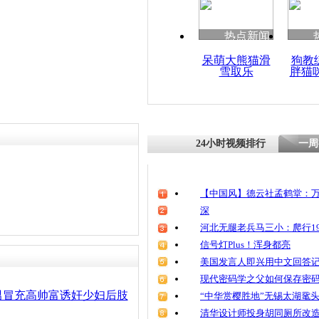
清明祭英烈
魂
热点新闻
呆萌大熊猫滑
狗教
雪取乐
胖猫
少妇因情人
将其一刀毙
24小时视频排行
一周
【中国风】德云社孟鹤堂：万
深
河北无腿老兵马三小：爬行19
信号灯Plus！浑身都亮
美国发言人即兴用中文回答
现代密码学之父如何保存密
男冒充高帅富诱奸少妇后肢
“中华赏樱胜地”无锡太湖鼋
清华设计师投身胡同厕所改造