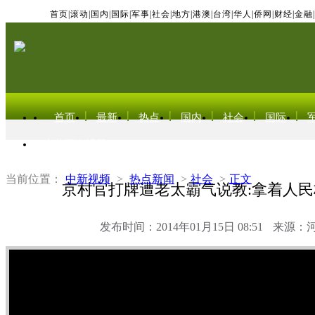
首页
|
滚动
|
国内
|
国际
|
军事
|
社会
|
地方
|
港澳
|
台湾
|
华人
|
侨网
|
财经
|
金融
|
首页
最新
热点
国内
社会
国际
东北亚电视网
当前位置：
中新视频
>
热点新闻
>
社会
>
正文
京村官打牌遭老太霸气说教:拿着人民
发布时间：2014年01月15日 08:51
来源：