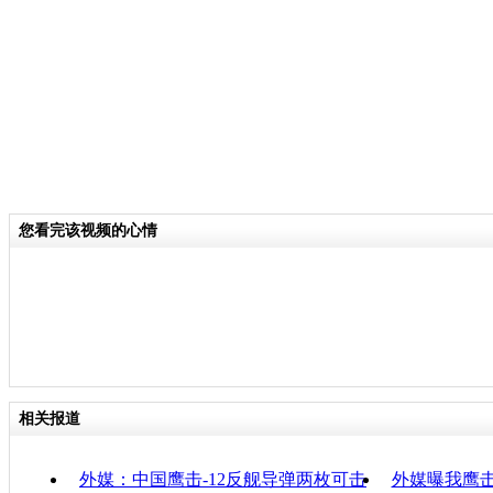
关键词：反舰导弹
分类名称：
军情直击
责任
您看完该视频的心情
相关报道
外媒：中国鹰击-12反舰导弹两枚可击
外媒曝我鹰击