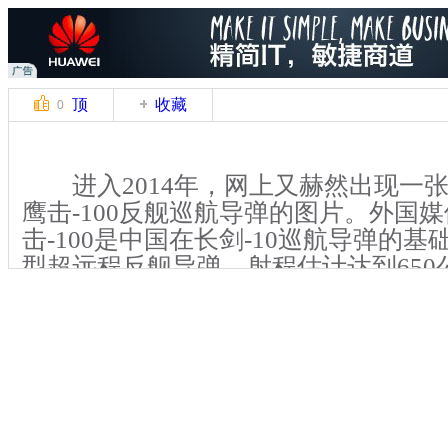
顶
收藏
0
进入2014年，网上又赫然出现一张
鹰击-100反舰巡航导弹的图片。外国
击-100是中国在长剑-10巡航导弹的
型超远程反舰导弹，射程估计达到650
击-12超音速反舰导弹与东风-21D反
航母利器之间的空当。
长剑-10，被看作是中国版“战斧”
地，鹰击-100便被坊间广泛解读为中国
斧”。