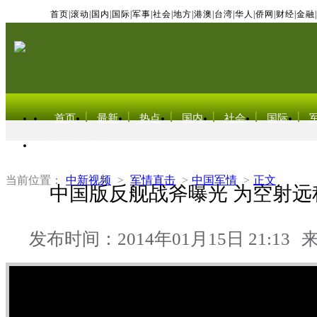
首页
|
滚动
|
国内
|
国际
|
军事
|
社会
|
地方
|
港澳
|
台湾
|
华人
|
侨网
|
财经
|
金融
|
首页
最新
热点
国内
社会
国际
东北亚电视网
当前位置：
中新视频
>
军情直击
>
中国军情
>
正文
中国版反舰战斧曝光 为空射远
发布时间：2014年01月15日 21:13