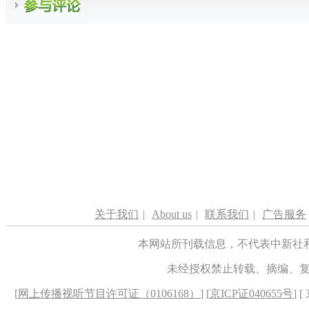
关于我们
|
About us
|
联系我们
|
广告服务
本网站所刊载信息，不代表中新社
未经授权禁止转载、摘编、
[
网上传播视听节目许可证（0106168）
] [
京ICP证040655号
] 