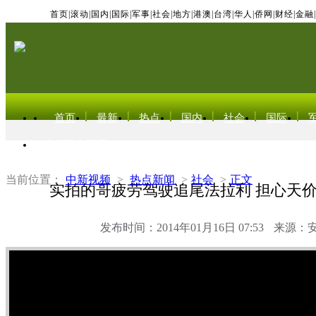
首页
|
滚动
|
国内
|
国际
|
军事
|
社会
|
地方
|
港澳
|
台湾
|
华人
|
侨网
|
财经
|
金融
|
首页
最新
热点
国内
社会
国际
东北亚电视网
当前位置：
中新视频
>
热点新闻
>
社会
>
正文
实拍的哥疲劳驾驶追尾法拉利 担心天
发布时间：2014年01月16日 07:53
来源：